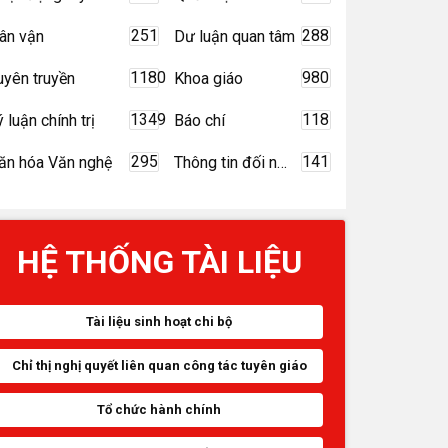
251
288
ân vận
Dư luận quan tâm
1180
980
uyên truyền
Khoa giáo
1349
118
ý luận chính trị
Báo chí
295
141
ăn hóa Văn nghệ
Thông tin đối ngoại
HỆ THỐNG TÀI LIỆU
Tài liệu sinh hoạt chi bộ
Chỉ thị nghị quyết liên quan công tác tuyên giáo
Tổ chức hành chính