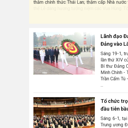
ại Đối thoại
Quốc gia đặc biệt Đền Hùng (tỉnh Phú Thọ), Đản
thể Lễ dâng hương tưởng niệm các Vua Hùng. Tổ
Lãnh đạo Đả
Đảng vào Lă
Sáng 19-1, tr
lần thứ XIV c
Bí thư Đảng 
Minh Chính - 
Trần Cẩm Tú -
...
Tổ chức trọ
đầu tiên bầ
Sáng 6-1, tạ
Trung ương Đả