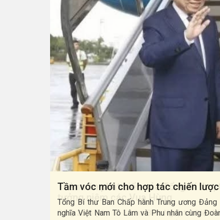
EAN
Toàn văn phát biểu của Tổng Bí thư,
tưởng niệm các Vua Hùng
a xã hội chủ
t đẹp chuyến
Sáng 26-4 (tức 10-3 năm Bính Ngọ), tại Điện Kín