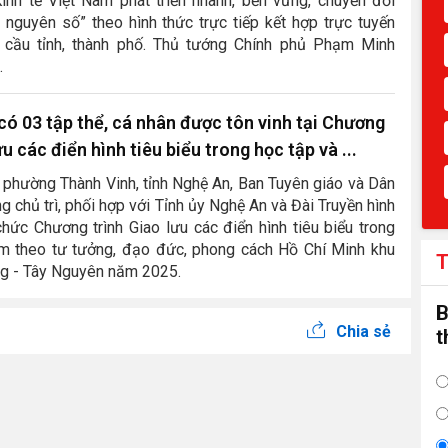
inh tế Việt Nam phát triển nhanh, bền vững, chuyển đổi
 nguyên số” theo hình thức trực tiếp kết hợp trực tuyến
cầu tỉnh, thành phố. Thủ tướng Chính phủ Phạm Minh
.
ó 03 tập thể, cá nhân được tôn vinh tại Chương
ưu các điển hình tiêu biểu trong học tập và ...
i phường Thành Vinh, tỉnh Nghệ An, Ban Tuyên giáo và Dân
g chủ trì, phối hợp với Tỉnh ủy Nghệ An và Đài Truyền hình
hức Chương trình Giao lưu các điển hình tiêu biểu trong
àm theo tư tưởng, đạo đức, phong cách Hồ Chí Minh khu
T
ng - Tây Nguyên năm 2025.
B
Chia sẻ
t