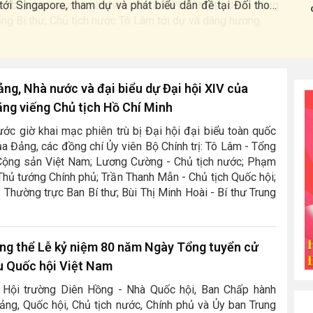
g bộ, chính quyền và nhân dân tỉnh Phú Thọ tổ chức trọng
cấ
ng Bí thư, Chủ tịch nước Tô Lâm tới dự và dâng hương.
côn
ng, Nhà nước và đại biểu dự Đại hội XIV của
ng viếng Chủ tịch Hồ Chí Minh
ước giờ khai mạc phiên trù bị Đại hội đại biểu toàn quốc
ủa Đảng, các đồng chí Ủy viên Bộ Chính trị: Tô Lâm - Tổng
Cộng sản Việt Nam; Lương Cường - Chủ tịch nước; Phạm
Thủ tướng Chính phủ; Trần Thanh Mẫn - Chủ tịch Quốc hội;
 Thường trực Ban Bí thư; Bùi Thị Minh Hoài - Bí thư Trung
ng thể Lễ kỷ niệm 80 năm Ngày Tổng tuyển cử
u Quốc hội Việt Nam
i Hội trường Diên Hồng - Nhà Quốc hội, Ban Chấp hành
ng, Quốc hội, Chủ tịch nước, Chính phủ và Ủy ban Trung