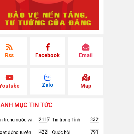
Rss
Facebook
Email
Zalo
Youtube
Map
DANH MỤC
TIN TỨC
2117
3322
Tin trong nước và quốc tế
Tin trong Tỉnh
422
791
Hoạt động tuyên giáo
Quốc hội