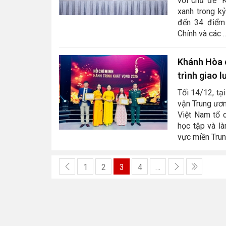
với chủ đề “K
xanh trong kỷ
đến 34 điểm 
Chính và các ..
Khánh Hòa c
trình giao l
Tối 14/12, tạ
vận Trung ươn
Việt Nam tổ c
học tập và l
vực miền Tru
1
2
3
4
…