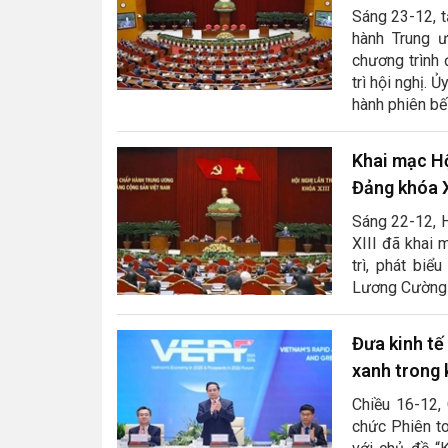
Sáng 23-12, t
hành Trung ư
chương trình 
trì hội nghị. 
hành phiên bế
Khai mạc Hộ
Đảng khóa X
Sáng 22-12, 
XIII đã khai 
trì, phát biể
Lương Cường 
Đưa kinh tế
xanh trong 
Chiều 16-12,
chức Phiên to