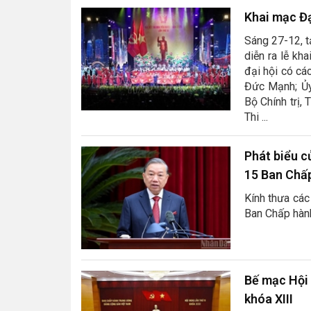
Khai mạc Đạ
Sáng 27-12, t
diễn ra lễ kh
đại hội có cá
Đức Mạnh; Ủy
Bộ Chính trị,
Thi ...
Phát biểu c
15 Ban Chấp
Kính thưa các 
Ban Chấp hàn
Bế mạc Hội 
khóa XIII