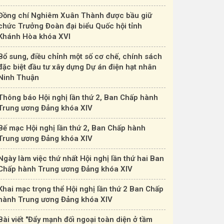
Đồng chí Nghiêm Xuân Thành được bầu giữ
chức Trưởng Đoàn đại biểu Quốc hội tỉnh
Khánh Hòa khóa XVI
Bổ sung, điều chỉnh một số cơ chế, chính sách
đặc biệt đầu tư xây dựng Dự án điện hạt nhân
Ninh Thuận
Thông báo Hội nghị lần thứ 2, Ban Chấp hành
Trung ương Đảng khóa XIV
Bế mạc Hội nghị lần thứ 2, Ban Chấp hành
Trung ương Đảng khóa XIV
Ngày làm việc thứ nhất Hội nghị lần thứ hai Ban
Chấp hành Trung ương Đảng khóa XIV
ng Bí thư Tô Lâm ký Quy định về công tác chính tr
Khai mạc trọng thể Hội nghị lần thứ 2 Ban Chấp
hành Trung ương Đảng khóa XIV
ày 8-4, Tổng Bí thư, Chủ tịch nước Tô Lâm đã ký ban hành Quy 
ị, tư tưởng trong Đảng, quy định mục đích, yêu cầu, nguyên tắc; 
Bài viết "Đẩy mạnh đối ngoại toàn diện ở tầm