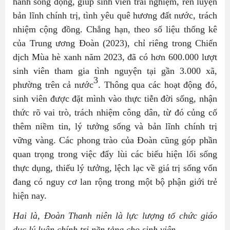
hành sống động, giúp sinh viên trải nghiệm, rèn luyện
bản lĩnh chính trị, tình yêu quê hương đất nước, trách
nhiệm cộng đồng. Chẳng hạn, theo số liệu thống kê
của Trung ương Đoàn (2023), chỉ riêng trong Chiến
dịch Mùa hè xanh năm 2023, đã có hơn 600.000 lượt
sinh viên tham gia tình nguyện tại gần 3.000 xã,
3
phường trên cả nước
. Thông qua các hoạt động đó,
sinh viên được đặt mình vào thực tiễn đời sống, nhận
thức rõ vai trò, trách nhiệm công dân, từ đó củng cố
thêm niềm tin, lý tưởng sống và bản lĩnh chính trị
vững vàng. Các phong trào của Đoàn cũng góp phần
quan trọng trong việc đẩy lùi các biểu hiện lối sống
thực dụng, thiếu lý tưởng, lệch lạc về giá trị sống vốn
đang có nguy cơ lan rộng trong một bộ phận giới trẻ
hiện nay.
Hai là, Đoàn Thanh niên là lực lượng tổ chức giáo
dục lý luận chính trị nền tảng cho sinh viên.