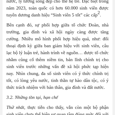
nước, lý tưởng sống đẹp cho thế hệ trẻ. Đặc biệt trong
năm 2023, toàn quốc có hơn 60.000 sinh viên được
2
tuyên dương danh hiệu “Sinh viên 5 tốt” các cấp
.
Bên cạnh đó, sự phối hợp giữa tổ chức Đoàn, nhà
trường, gia đình và xã hội ngày càng được tăng
cường. Nhiều mô hình phối hợp hiệu quả, như: đối
thoại định kỳ giữa ban giám hiệu với sinh viên, câu
lạc bộ lý luận trẻ, hành trình về nguồn… được tổ chức
nhằm củng cố thêm niềm tin, bản lĩnh chính trị cho
sinh viên trước những vấn đề xã hội phức tạp hiện
nay. Nhìn chung, đa số sinh viên có ý thức chính trị
tốt, có lòng yêu nước, tinh thần tự hào dân tộc, có ý
thức trách nhiệm với bản thân, gia đình và đất nước.
3.2. Những tồn tại, hạn chế
Thứ nhất,
thực tiễn cho thấy, vẫn còn một bộ phận
sinh viên chưa thể hiện sự quan tâm đúng mức đối với