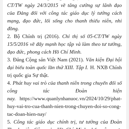
CT/TW ngày 24/3/2015 về tăng cường sự lãnh đạo
của Đảng đối với công tác giáo dục lý tưởng cách
mạng, đạo đức, lối sống cho thanh thiếu niên, nhi
đồng.
2. Bộ Chính trị (2016).
Chỉ thị số 05-CT/TW ngày
15/5/2016 về đẩy mạnh học tập và làm theo tư tưởng,
đạo đức, phong cách Hồ Chí Minh.
3. Đảng Cộng sản Việt Nam (2021).
Văn kiện Đại hội
đại biểu toàn quốc lần thứ XIII
.
Tập I.
H. NXB Chính
trị quốc gia Sự thật.
4.
Phát huy vai trò của thanh niên trong chuyển đổi số
công tác Đoàn hiện
nay.
https://www.quanlynhanuoc.vn/2024/10/29/phat-
huy-vai-tro-cua-thanh-nien-trong-chuyen-doi-so-cong-
tac-doan-hien-nay/
5.
Công tác giáo dục chính trị, tư tưởng của Đoàn