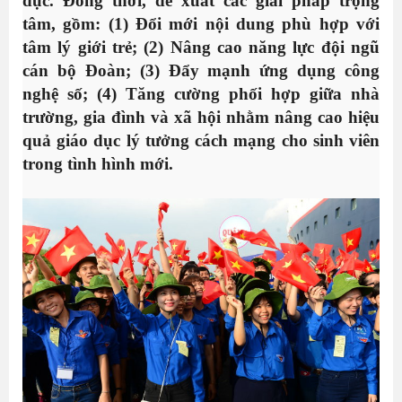
dục. Đồng
thời,
đề xuất các giải pháp trọng
tâm
,
gồm:
(1) Đ
ổi mới nội dung phù hợp với
tâm lý giới trẻ
; (2) N
âng cao năng lực đội ngũ
cán bộ Đoàn
; (3) Đ
ẩy mạnh ứng dụng công
nghệ
số; (4) T
ăng cường phối hợp giữa nhà
trường, gia đình và xã hội
nhằm nâng cao hiệu
quả giáo dục lý tưởng cách mạng cho sinh viên
trong tình hình mới.