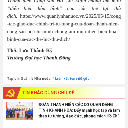
Thanh niên Cộng sản Hồ Chí Minh chống âm mưu
“diễn biến hòa bình” của các thế lực thù
địch.
https://www.quanlynhanuoc.vn/2025/05/15/cong
-tac-giao-duc-chinh-tri-tu-tuong-cua-doan-thanh-nien-
cong-san-ho-chi-minh-chong-am-muu-dien-bien-hoa-
binh-cua-cac-the-luc-thu-dich/
ThS. Lưu Thành Kỳ
Trường Đại học Thành Đông
Tạp chí Quản lý Nhà nước
Liên kết bài viết gốc
TIN KHÁC
CÙNG CHỦ ĐỀ
ĐOÀN THANH NIÊN CÁC CƠ QUAN ĐẢNG
TỈNH KHÁNH HÒA: Đẩy mạnh học tập và làm
theo tư tưởng, đạo đức, phong cách Hồ Chí
...