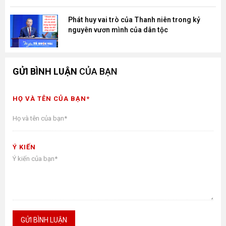
Phát huy vai trò của Thanh niên trong kỷ
nguyên vươn mình của dân tộc
GỬI BÌNH LUẬN
CỦA BẠN
HỌ VÀ TÊN CỦA BẠN*
Ý KIẾN
GỬI BÌNH LUẬN