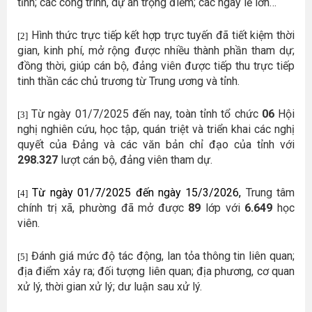
tỉnh; các công trình, dự án trọng điểm; các ngày lễ lớn…
Hình thức trực tiếp kết hợp trực tuyến đã tiết kiệm thời
[2]
gian, kinh phí, mở rộng được nhiều thành phần tham dự;
đồng thời, giúp cán bộ, đảng viên được tiếp thu trực tiếp
tinh thần các chủ trương từ Trung ương và tỉnh.
Từ ngày 01/7/2025 đến nay, toàn tỉnh tổ chức
06
Hội
[3]
nghị nghiên cứu, học tập, quán triệt và triển khai các nghị
quyết của Đảng và các văn bản chỉ đạo của tỉnh với
298.327
lượt cán bộ, đảng viên tham dự.
Từ ngày 01/7/2025 đến ngày 15/3/2026,
Trung tâm
[4]
chính trị xã, phường đã mở được
89
lớp với
6.649
học
viên.
Đánh giá mức độ tác động, lan tỏa thông tin liên quan;
[5]
địa điểm xảy ra; đối tượng liên quan; địa phương, cơ quan
xử lý, thời gian xử lý; dư luận sau xử lý.