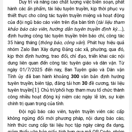
Duy trì và nâng cao chất lượng việc biên soạn, phát
hành các
ấn phẩm, tài liệu tuyên truyền, kịp thời phục vụ
thiết thực cho công tác tuyên truyền miệng và hoạt động
của đội ngũ báo cáo viên trên địa bàn tỉnh (
tài liệu tham
khảo báo cáo viên, hướng dẫn tuyên truyền định kỳ....
)
,
định hướng công tác tuyên truyền trên báo chí, công tác
35 hàng tháng (
thông báo, công văn
). Phát huy hiệu quả
nhóm Zalo Ban Xây dựng Đảng các xã, phường, qua đó,
kịp thời định hướng, trao đổi, chỉ đạo, triển khai các nội
dung liên quan đến công tác tuyên giáo và dân vận.
Từ
ngày 01/7/2025 đến nay, Ban Tuyên giáo và Dân vận
Tỉnh ủy đã ban hành khoảng
300
văn bản định hướng
tuyên truyền; biên tập, đăng tải hơn
30
đề cương, tài liệu
[1]
tuyên truyền
. Chủ trì/phối hợp tham mưu tổ chức thành
công nhiều hoạt động kỷ niệm các ngày lễ lớn, sự kiện
chính trị quan trọng của tỉnh.
Đội ngũ báo cáo viên, tuyên truyền viên các cấp
không ngừng đổi mới phương pháp, nội dung báo cáo;
hình thức cung cấp tài liệu học tập ngày càng đa dạng,
giảm thiểu văn bản giấy, tích hợp qua mã QR Code, nhóm