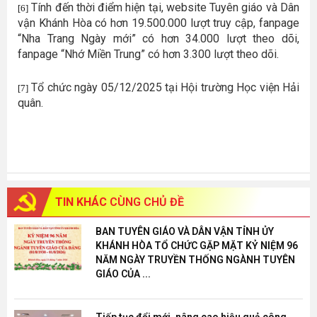
Tính đến thời điểm hiện tại, website Tuyên giáo và Dân
[6]
vận Khánh Hòa có hơn 19.500.000 lượt truy cập, fanpage
“Nha Trang Ngày mới” có hơn 34.000 lượt theo dõi,
fanpage “Nhớ Miền Trung” có hơn 3.300 lượt theo dõi.
Tổ chức ngày 05/12/2025 tại Hội trường Học viện Hải
[7]
quân.
TIN KHÁC
CÙNG CHỦ ĐỀ
BAN TUYÊN GIÁO VÀ DÂN VẬN TỈNH ỦY
KHÁNH HÒA TỔ CHỨC GẶP MẶT KỶ NIỆM 96
NĂM NGÀY TRUYỀN THỐNG NGÀNH TUYÊN
GIÁO CỦA ...
Tiếp tục đổi mới, nâng cao hiệu quả công