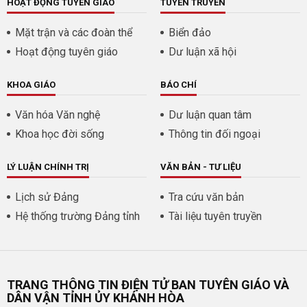
HOẠT ĐỘNG TUYÊN GIÁO
TUYÊN TRUYỀN
Mặt trận và các đoàn thể
Biển đảo
Hoạt động tuyên giáo
Dư luận xã hội
KHOA GIÁO
BÁO CHÍ
Văn hóa Văn nghệ
Dư luận quan tâm
Khoa học đời sống
Thông tin đối ngoại
LÝ LUẬN CHÍNH TRỊ
VĂN BẢN - TƯ LIỆU
Lịch sử Đảng
Tra cứu văn bản
Hệ thống trường Đảng tỉnh
Tài liệu tuyên truyền
TRANG THÔNG TIN ĐIỆN TỬ BAN TUYÊN GIÁO VÀ
DÂN VẬN TỈNH ỦY KHÁNH HÒA