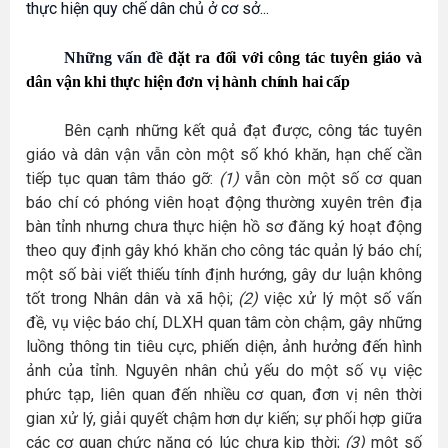
thực hiện quy chế dân chủ ở cơ sở...
Những vấn đề
đặt ra đối với công tác tuyên giáo và
dân vận khi thực hiện đơn vị hành chính hai cấp
Bên cạnh những kết quả đạt được, công tác tuyên
giáo và dân vận vẫn còn một số khó khăn, hạn chế cần
tiếp tục quan tâm tháo gỡ:
(1)
vẫn còn một số cơ quan
báo chí có phóng viên hoạt động thường xuyên trên địa
bàn tỉnh nhưng chưa thực hiện hồ sơ đăng ký hoạt động
theo quy định gây khó khăn cho công tác quản lý báo chí;
một số bài viết thiếu tính định hướng, gây dư luận không
tốt trong Nhân dân và xã hội;
(2)
việc xử lý một số vấn
đề, vụ việc báo chí, DLXH quan tâm còn chậm, gây những
luồng thông tin tiêu cực, phiến diện, ảnh hưởng đến hình
ảnh của tỉnh. Nguyên nhân chủ yếu do một số vụ việc
phức tạp, liên quan đến nhiều cơ quan, đơn vị nên thời
gian xử lý, giải quyết chậm hơn dự kiến; sự phối hợp giữa
các cơ quan chức năng có lúc chưa kịp thời;
(3)
một số