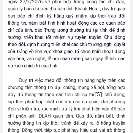
ngày 27/3/2026 về phối hợp trong công tác chỉ đạo,
quản lý báo chí trên địa bàn tỉnh Khánh Hòa…; duy trì
giao
ban báo chí định kỳ hằng quý nhằm kịp thời trao đổi
thông tin, nắm bắt tình hình hoạt động các cơ quan báo
chí của tỉnh, báo Trung ương thường trú tại tỉnh để định
hướng, triển khai tốt nhiệm vụ tuyên truyền.
Chủ động
theo dõi, định hướng triển khai các chủ trương, nghị quyết
của Đảng về lĩnh vực khoa giáo; tổ chức nhiều hoạt động
văn hóa, văn nghệ, lễ hội chào mừng các ngày lễ lớn, các
sự kiện chính trị của tỉnh.
Duy trì việc theo dõi thông tin hằng ngày trên các
phương tiện thông tin đại chúng, mạng xã hội, tổng hợp
[5]
đầy đủ thông tin theo các tiêu chí cụ thể
; chủ động,
kịp thời phối hợp chặt chẽ với các cơ quan, địa phương
đơn vị kiểm tra, xác minh, xử lý khi phát hiện vấn đề báo
chí phản ánh, DLXH quan tâm. Qua đó, nắm bắt, định
hướng thông tin kịp thời, tránh để xảy ra lỗ hổng truyền
thông. Đồng thời, tiếp tục phát huy hiệu quả vai trò thông