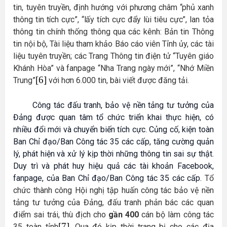
tin, tuyên truyền, định hướng với
phương châm “phủ xanh
thông tin tích cực”, “lấy tích cực đẩy lùi tiêu cực”,
lan tỏa
thông tin chính thống thông
qua các kênh: Bản tin Thông
tin nội bộ, Tài liệu tham khảo Báo cáo viên Tỉnh ủy, các tài
liệu tuyên truyền; các Trang Thông tin điện tử “Tuyên giáo
Khánh Hòa” và fanpage “Nha Trang ngày mới”, “Nhớ Miền
[6]
Trung”
với hơn 6.000 tin, bài viết được đăng tải.
Công tác đấu tranh, bảo vệ nền tảng tư tưởng của
Đảng được quan tâm tổ chức triển khai thực hiện, có
nhiều đổi mới và chuyển biến tích cực. Củng cố, kiện toàn
Ban Chỉ đạo/Ban Công tác 35 các cấp, tăng cường quản
lý, phát hiện và xử lý kịp thời những thông tin sai sự thật.
Duy trì và phát huy hiệu quả các tài khoản Facebook,
fanpage, của Ban Chỉ đạo/Ban Công tác 35 các cấp.
Tổ
chức thành công Hội nghị tập huấn công tác bảo vệ nền
tảng tư tưởng của Đảng, đấu tranh phản bác các quan
điểm sai trái, thù địch cho
gần 400
cán bộ làm công tác
[7]
35 toàn tỉnh
. Qua đó kịp thời trang bị cho các địa