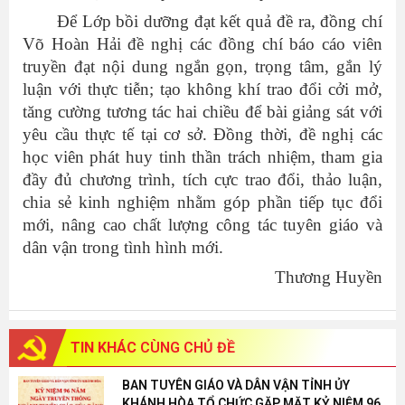
Để Lớp bồi dưỡng đạt kết quả đề ra, đồng chí
Võ Hoàn Hải đề nghị các đồng chí báo cáo viên
truyền đạt nội dung ngắn gọn, trọng tâm, gắn lý
luận với thực tiễn; tạo không khí trao đổi cởi mở,
tăng cường tương tác hai chiều để bài giảng sát với
yêu cầu thực tế tại cơ sở. Đồng thời, đề nghị các
học viên phát huy tinh thần trách nhiệm, tham gia
đầy đủ chương trình, tích cực trao đổi, thảo luận,
chia sẻ kinh nghiệm nhằm góp phần tiếp tục đổi
mới, nâng cao chất lượng công tác tuyên giáo và
dân vận trong tình hình mới.
Thương Huyền
TIN KHÁC
CÙNG CHỦ ĐỀ
BAN TUYÊN GIÁO VÀ DÂN VẬN TỈNH ỦY
KHÁNH HÒA TỔ CHỨC GẶP MẶT KỶ NIỆM 96