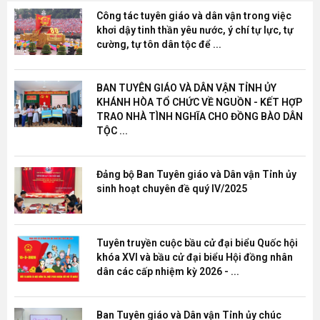
Công tác tuyên giáo và dân vận trong việc
khơi dậy tinh thần yêu nước, ý chí tự lực, tự
cường, tự tôn dân tộc để ...
BAN TUYÊN GIÁO VÀ DÂN VẬN TỈNH ỦY
KHÁNH HÒA TỔ CHỨC VỀ NGUỒN - KẾT HỢP
TRAO NHÀ TÌNH NGHĨA CHO ĐỒNG BÀO DÂN
TỘC ...
Đảng bộ Ban Tuyên giáo và Dân vận Tỉnh ủy
sinh hoạt chuyên đề quý IV/2025
Tuyên truyền cuộc bầu cử đại biểu Quốc hội
khóa XVI và bầu cử đại biểu Hội đồng nhân
dân các cấp nhiệm kỳ 2026 - ...
Ban Tuyên giáo và Dân vận Tỉnh ủy chúc