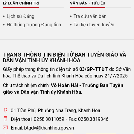
LÝ LUẬN CHÍNH TRỊ
VĂN BẢN - TƯ LIỆU
Lịch sử Đảng
Tra cứu văn bản
Hệ thống trường Đảng tỉnh
Tài liệu tuyên truyền
TRANG THÔNG TIN ĐIỆN TỬ BAN TUYÊN GIÁO VÀ
DÂN VẬN TỈNH ỦY KHÁNH HÒA
Giấy phép trang thông tin điện tử: số
03/GP-TTĐT
do Sở Văn
hóa, Thể thao và Du lịch tỉnh Khánh Hòa cấp ngày 21/7/2025.
Chịu trách nhiệm chính:
Võ Hoàn Hải - Trưởng Ban Tuyên
giáo và Dân vận Tỉnh ủy Khánh Hòa
.
01 Trần Phú, Phường Nha Trang, Khánh Hòa.
Điện thoại: 0258.3811059 - Fax: 0258.3819346
Email: btgdv@khanhhoa.gov.vn