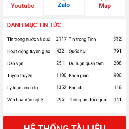
Zalo
Youtube
Map
DANH MỤC
TIN TỨC
2117
3322
Tin trong nước và quốc tế
Tin trong Tỉnh
422
791
Hoạt động tuyên giáo
Quốc hội
251
288
Dân vận
Dư luận quan tâm
1180
980
Tuyên truyền
Khoa giáo
1352
118
Lý luận chính trị
Báo chí
295
141
Văn hóa Văn nghệ
Thông tin đối ngoại
HỆ THỐNG TÀI LIỆU