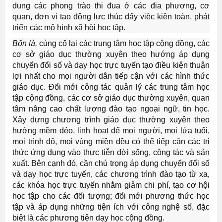
dung các phong trào thi đua ở các địa phương, cơ
quan, đơn vị tạo động lực thúc đẩy việc kiện toàn, phát
triển các mô hình xã hội học tập.
Bốn là,
củng cố lại các trung tâm học tập cộng đồng, các
cơ sở giáo dục thường xuyên theo hướng áp dụng
chuyển đổi số và dạy học trực tuyến tạo điều kiện thuận
lợi nhất cho mọi người dân tiếp cận với các hình thức
giáo dục. Đổi mới công tác quản lý các trung tâm học
tập cộng đồng, các cơ sở giáo dục thường xuyên, quan
tâm nâng cao chất lượng đào tạo ngoại ngữ, tin học.
Xây dựng chương trình giáo dục thường xuyên theo
hướng mềm dẻo, linh hoạt để mọi người, mọi lứa tuổi,
mọi trình độ, mọi vùng miền đều có thể tiếp cận các tri
thức ứng dụng vào thực tiễn đời sống, công tác và sản
xuất. Bên cạnh đó, cần chú trọng áp dụng chuyển đổi số
và dạy học trực tuyến, các chương trình đào tạo từ xa,
các khóa học trực tuyến nhằm giảm chi phí, tạo cơ hội
học tập cho các đối tượng; đổi mới phương thức học
tập và áp dụng những tiện ích với công nghệ số, đặc
biệt là các phương tiện dạy học cộng đồng.