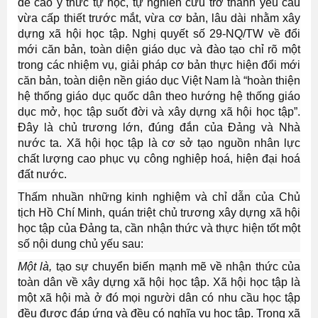
đề cao ý thức tự học, tự nghiên cứu trở thành yêu cầu
vừa cấp thiết trước mắt, vừa cơ bản, lâu dài nhằm xây
dựng xã hội học tập. Nghị quyết số 29-NQ/TW về đổi
mới căn bản, toàn diện giáo dục và đào tạo chỉ rõ một
trong các nhiệm vụ, giải pháp cơ bản thực hiện đổi mới
căn bản, toàn diện nền giáo dục Việt Nam là “hoàn thiện
hệ thống giáo dục quốc dân theo hướng hệ thống giáo
dục mở, học tập suốt đời và xây dựng xã hội học tập”.
Đây là chủ trương lớn, đúng đắn của Ðảng và Nhà
nước ta. Xã hội học tập là cơ sở tạo nguồn nhân lực
chất lượng cao phục vụ công nghiệp hoá, hiện đại hoá
đất nước.
Thấm nhuần những kinh nghiệm và chỉ dẫn của Chủ
tịch Hồ Chí Minh, quán triệt chủ trương xây dựng xã hội
học tập của Đảng ta, cần nhận thức và thực hiện tốt một
số nội dung chủ yếu sau:
Một là,
tạo sự chuyển biến mạnh mẽ về nhận thức của
toàn dân về xây dựng xã hội học tập. Xã hội học tập là
một xã hội mà ở đó mọi người dân có nhu cầu học tập
đều được đáp ứng và đều có nghĩa vụ học tập. Trong xã