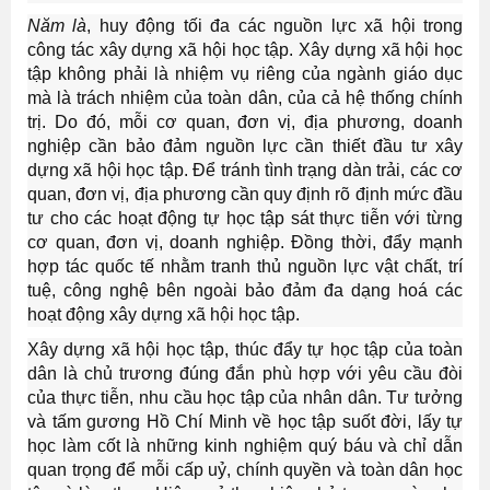
Năm là
, huy động tối đa các nguồn lực xã hội trong
công tác xây dựng xã hội học tập. Xây dựng xã hội học
tập không phải là nhiệm vụ riêng của ngành giáo dục
mà là trách nhiệm của toàn dân, của cả hệ thống chính
trị. Do đó, mỗi cơ quan, đơn vị, địa phương, doanh
nghiệp cần bảo đảm nguồn lực cần thiết đầu tư xây
dựng xã hội học tập. Để tránh tình trạng dàn trải, các cơ
quan, đơn vị, địa phương cần quy định rõ định mức đầu
tư cho các hoạt động tự học tập sát thực tiễn với từng
cơ quan, đơn vị, doanh nghiệp. Đồng thời, đẩy mạnh
hợp tác quốc tế nhằm tranh thủ nguồn lực vật chất, trí
tuệ, công nghệ bên ngoài bảo đảm đa dạng hoá các
hoạt động xây dựng xã hội học tập.
Xây dựng xã hội học tập, thúc đẩy tự học tập của toàn
dân là chủ trương đúng đắn phù hợp với yêu cầu đòi
của thực tiễn, nhu cầu học tập của nhân dân. Tư tưởng
và tấm gương Hồ Chí Minh về học tập suốt đời, lấy tự
học làm cốt là những kinh nghiệm quý báu và chỉ dẫn
quan trọng để mỗi cấp uỷ, chính quyền và toàn dân học