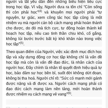
người và tất yếu dẫn đến những biểu hiện tiêu cực
trong học tập. Vì vậy, Người đưa ra tôn chỉ “Còn sống
(4)
thì còn phải học”
và khuyên mọi người phải “tự
nguyện, tự giác, xem công tác học tập cũng là một
nhiệm vụ mà người cán bộ cách mạng phải hoàn thành
cho được, do đó mà tích cực, tự động hoàn thành kế
hoạch học tập, nêu cao tinh thần chịu khó, cố gắng,
không lùi bước trước bất kỳ khó khăn nào trong việc
(5)
học tập”
.
Theo quan điểm của Người, việc xác định mục đích học
tập và xây dựng động cơ học tập không chỉ là vấn đề
học tập mà còn là vấn đề đạo đức, là nhân cách của
người học. Đây chính là nhân tố quyết định hiệu quả tự
học, bảo đảm sự học bền bỉ, suốt đời không dứt đoạn,
không bị tha hoá. Người chỉ rõ: “Sức có mạnh mới gánh
được nặng và đi được xa. Người cách mạng phải có
đạo đức cách mạng làm nền tảng, mới hoàn thành
(6)
được nhiệm vụ cách mạng vẻ vang”
.