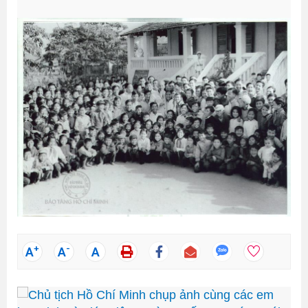
+
-
A
A
A