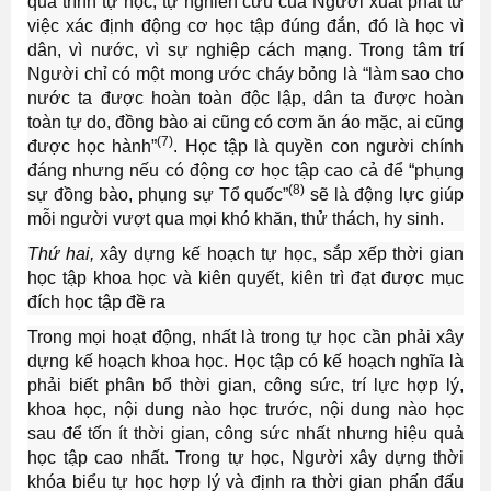
quá trình tự học, tự nghiên cứu của Người xuất phát từ
việc xác định động cơ học tập đúng đắn, đó là học vì
dân, vì nước, vì sự nghiệp cách mạng. Trong tâm trí
Người chỉ có một mong ước cháy bỏng là “làm sao cho
nước ta được hoàn toàn độc lập, dân ta được hoàn
toàn tự do, đồng bào ai cũng có cơm ăn áo mặc, ai cũng
(7)
được học hành”
. Học tập là quyền con người chính
đáng nhưng nếu có động cơ học tập cao cả để “phụng
(8)
sự đồng bào, phụng sự Tổ quốc”
sẽ là động lực giúp
mỗi người vượt qua mọi khó khăn, thử thách, hy sinh.
Thứ hai,
xây dựng kế hoạch tự học, sắp xếp thời gian
học tập khoa học và kiên quyết, kiên trì đạt được mục
đích học tập đề ra
Trong mọi hoạt động, nhất là trong tự học cần phải xây
dựng kế hoạch khoa học. Học tập có kế hoạch nghĩa là
phải biết phân bổ thời gian, công sức, trí lực hợp lý,
khoa học, nội dung nào học trước, nội dung nào học
sau để tốn ít thời gian, công sức nhất nhưng hiệu quả
học tập cao nhất. Trong tự học, Người xây dựng thời
khóa biểu tự học hợp lý và định ra thời gian phấn đấu