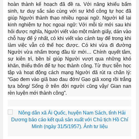
hoàn thành kế hoạch đã đề ra. Với năng khiếu bẩm
sinh, tư duy sắc sảo cùng với sự khổ công tự học đã
giúp Người thành thạo nhiều ngoại ngữ. Người kể lại
kinh nghiệm tự học ngoại ngữ: Với mỗi từ mới sau khi
hỏi được nghĩa, Người viết vào một mảnh giấy, dán vào
chỗ hay để ý nhất, có khi viết vào cánh tay để trong khi
làm việc vẫn có thể học được. Có khi vừa đi đường
Người vừa nhẩm trong đầu từ mới… Chính quyết tâm,
sự kiên trì, bền bỉ giúp Người vượt qua những khó
khăn, thiếu thốn để tự học thành công. Từ thực tiễn học
tập và hoạt động cách mạng Người đã rút ra chân lý:
“Gạo đem vào giã bao đau đớn/ Gạo giã xong rồi trắng
tựa bông/ Sống ở trên đời người cũng vậy/ Gian nan
rèn luyện mới thành công”.