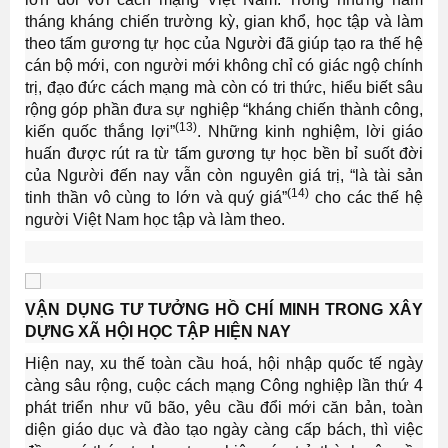
tháng kháng chiến trường kỳ, gian khổ, học tập và làm
theo tấm gương tự học của Người đã giúp tạo ra thế hệ
cán bộ mới, con người mới không chỉ có giác ngộ chính
trị, đạo đức cách mạng mà còn có tri thức, hiểu biết sâu
rộng góp phần đưa sự nghiệp “kháng chiến thành công,
(13)
kiến quốc thắng lợi”
. Những kinh nghiệm, lời giáo
huấn được rút ra từ tấm gương tự học bền bỉ suốt đời
của Người đến nay vẫn còn nguyên giá trị, “là tài sản
(14)
tinh thần vô cùng to lớn và quý giá”
cho các thế hệ
người Việt Nam học tập và làm theo.
VẬN DỤNG TƯ TƯỞNG HỒ CHÍ MINH TRONG XÂY
DỰNG XÃ HỘI HỌC TẬP HIỆN NAY
Hiện nay, xu thế toàn cầu hoá, hội nhập quốc tế ngày
càng sâu rộng, cuộc cách mạng Công nghiệp lần thứ 4
phát triển như vũ bão, yêu cầu đổi mới căn bản, toàn
diện giáo dục và đào tạo ngày càng cấp bách, thì việc