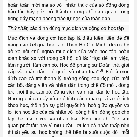
hoàn toàn mới mẻ so với nhận thức của số đông đồng
bào lúc bấy giờ, trở thành những chỉ dẫn quan trọng
trong đẩy mạnh phong trào tự học của toàn dân.
Thứ nhất,
xác định đúng mục đích và động cơ học tập
Mục đích và động cơ học tập là điều kiện, tiền đề để
nâng cao kết quả học tập. Theo Hồ Chí Minh, dưới chế
độ xã hội chủ nghĩa mục đích của việc học tập hoàn
toàn khác so với trong xã hội cũ là: “Học để làm việc,
làm người, làm cán bộ. Học để phụng sự Đoàn thể, giai
(3)
cấp và nhân dân, Tổ quốc và nhân loại”
. Đó là mục
đích cao cả trở thành lý tưởng sống cao đẹp của mỗi
cán bộ, đảng viên và nhân dân trong chế độ mới, động
lực thôi thúc cán bộ, đảng viên và nhân dân tự học tập.
Những chỉ dẫn ấy vừa có tính cách mạng, vừa có tính
khoa học, thể hiện sự giải quyết hài hoà giữa quyền và
lợi ích học tập của cá nhân với cống hiến, đóng góp cho
tập thể, đất nước và nhân loại. Nếu học chỉ “để làm
quan phát tài” hay vì mưu cầu lợi ích cá nhân thấp hèn
thì tất yếu sự học không thể bền bỉ suốt cuộc đời mỗi