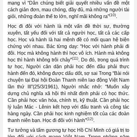
mạng vì “Dân chúng biết giải quyết nhiều vấn đề một
cách giản đơn, mau chóng, đầy đủ, mà những người tài
(10)
giỏi, những đoàn thể to lớn, nghĩ mãi không ra”
.
Học đi đôi với hành là một vấn đề thời sự, thường
xuyên, tất yếu đối với tất cả người học, tất cả các cấp
học. Học và hành là hai mệnh đề có mối quan hệ biện
chứng với nhau. Bác từng dạy: “Học với hành phải đi
đôi. Học mà không hành thì học vô ích. Hành mà không
(11)
học thì hành không trôi chảy”
. Do đó, trong quá trình
tự học, Người căn dặn phải học đến đâu phải thực
hành đến đó, không được dấu dốt, sợ sai Trong “Bài nói
chuyện tại Đại hội Đoàn Thanh niên lao động Việt Nam
lần thứ III”(25/3/1961), Người nhắc nhở: “Muốn xây
dựng chủ nghĩa xã hội thì nhất định phải có học thức.
Cần phải học văn hóa, chính trị, kỹ thuật. Cần phải học
lý luận Mác - Lênin kết hợp với đấu tranh và công tác
hàng ngày. Cần phải học kinh nghiệm tốt của các đoàn
(12)
thanh niên bạn. Học đi đôi với hành”
.
Tư tưởng và tấm gương tự học Hồ Chí Minh có giá trị to
lớn đối với cách mạng Việt Nam. Trong những năm