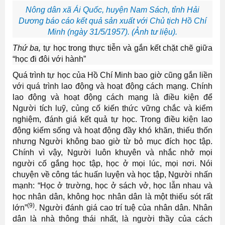
Nông dân xã Ái Quốc, huyện Nam Sách, tỉnh Hải
Dương báo cáo kết quả sản xuất với Chủ tịch Hồ Chí
Minh (ngày 31/5/1957). (Ảnh tư liệu).
Thứ ba,
tự học trong thực tiễn và gắn kết chặt chẽ giữa
“học đi đôi với hành”
Quá trình tự học của Hồ Chí Minh bao giờ cũng gắn liền
với quá trình lao động và hoạt động cách mạng. Chính
lao động và hoạt động cách mạng là điều kiện để
Người tích luỹ, củng cố kiến thức vững chắc và kiểm
nghiệm, đánh giá kết quả tự học. Trong điều kiện lao
động kiếm sống và hoạt động đầy khó khăn, thiếu thốn
nhưng Người không bao giờ từ bỏ mục đích học tập.
Chính vì vậy, Người luôn khuyên và nhắc nhở mọi
người cố gắng học tập, học ở mọi lúc, mọi nơi. Nói
chuyện về công tác huấn luyện và học tập, Người nhấn
mạnh: “Học ở trường, học ở sách vở, học lẫn nhau và
học nhân dân, không học nhân dân là một thiếu sót rất
(9)
lớn”
. Người đánh giá cao trí tuệ của nhân dân. Nhân
dân là nhà thông thái nhất, là người thầy của cách