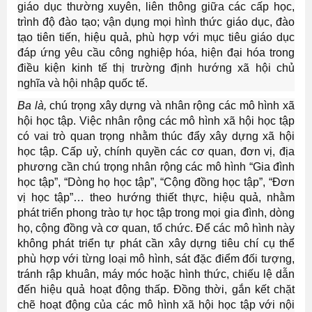
giáo dục thường xuyên, liên thông giữa các cấp học,
trình độ đào tạo; vận dụng mọi hình thức giáo dục, đào
tạo tiên tiến, hiệu quả, phù hợp với mục tiêu giáo dục
đáp ứng yêu cầu công nghiệp hóa, hiện đại hóa trong
điều kiện kinh tế thị trường định hướng xã hội chủ
nghĩa và hội nhập quốc tế.
Ba là,
chú trọng
xây dựng và nhân rộng các mô hình xã
hội học tập. Việc nhân rộng các mô hình xã hội học tập
có vai trò quan trọng nhằm thúc đẩy xây dựng xã hội
học tập. Cấp uỷ, chính quyền các cơ quan, đơn vị, địa
phương cần chú trọng nhân rộng các mô hình “Gia đình
học tập”, “Dòng họ học tập”, “Cộng đồng học tập”, “Đơn
vị học tập”… theo hướng thiết thực, hiệu quả, nhằm
phát triển phong trào tự học tập trong mọi gia đình, dòng
họ, cộng đồng và cơ quan, tổ chức. Để các mô hình này
không phát triển tự phát cần xây dựng tiêu chí cụ thể
phù hợp với từng loại mô hình, sát đặc điểm đối tượng,
tránh rập khuân, máy móc hoặc hình thức, chiếu lệ dẫn
đến hiệu quả hoạt động thấp. Đồng thời, gắn kết chặt
chẽ hoạt động của các mô hình xã hội học tập với nội