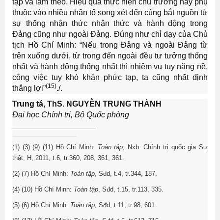
tập và làm theo. Hiệu quả thực hiện chủ trương này phụ
thuộc vào nhiều nhân tố song xét đến cùng bắt nguồn từ
sự thống nhận thức nhận thức và hành động trong
Đảng cũng như ngoài Đảng. Đúng như chỉ dạy của Chủ
tịch Hồ Chí Minh: “Nếu trong Đảng và ngoài Đảng từ
trên xuống dưới, từ trong đến ngoài đều tư tưởng thống
nhất và hành động thống nhất thì nhiệm vụ tuy nặng nề,
công việc tuy khó khăn phức tạp, ta cũng nhất định
(15)
thắng lợi”
./.
Trung tá, ThS. NGUYỄN TRUNG THÀNH
Đại học Chính trị, Bộ Quốc phòng
___________________
(1) (3) (9) (11) Hồ Chí Minh:
Toàn tập
, Nxb. Chính trị quốc gia Sự
thật, H, 2011, t.6, tr.360, 208, 361, 361.
(2) (7) Hồ Chí Minh:
Toàn tập
, Sđd, t.4, tr.344, 187.
(4) (10) Hồ Chí Minh:
Toàn tập
,
Sđd,
t.15, tr.113, 335.
(5) (6) Hồ Chí Minh
:
Toàn tập
,
Sđd,
t.
11, tr.98, 601.