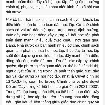
mạnh nhằm thúc đẩy xã hội học tập, đúng định hướng
chính trị, phục vụ mục tiêu phát triển kinh tế - xã hội của
đất nước.
Hai là,
ban hành cơ chế, chính sách khuyến khích, tạo
điều kiện thuận lợi cho toàn dân học tập. Cơ chế chính
sách có vai trò đặc biệt quan trọng trong định hướng,
thúc đẩy các hoạt động xây dựng xã hội học tập phát
triển lành mạnh, hiệu quả thực chất. Thời gian qua,
Đảng, Nhà nước đã ban hành nhiều cơ chế, chính sách
quan tâm phát triển xã hội học tập, thúc đẩy tự học tập
suốt đời đáp ứng mục tiêu tiếp tục đẩy mạnh toàn diện,
đồng bộ công cuộc đổi mới. Do đó, các cấp uỷ, chính
quyền, địa phương cần quán triệt, cụ thể hoá các chỉ thị,
nghị quyết của Trung ương về phát triển giáo dục, đào
tạo và xây dựng xã hội học tập, nhất là Quyết định số
1373/QĐ-Ttg của Thủ tướng Chính phủ về phê duyệt
Đề án “Xây dựng xã hội học tập giai đoạn 2021-2030”.
Trong đó, tập trung quán triệt, cụ thể hoá quan điểm xây
dựng xã hội học tập dựa trên nền tảng phát triển đồng
thời, gắn kết và liên thông giữa giáo dục chính quy và