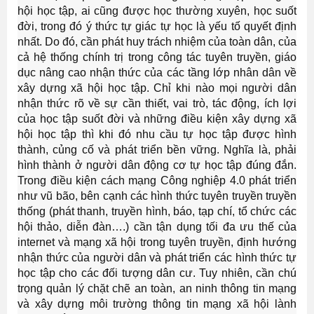
hội học tập, ai cũng được học thường xuyên, học suốt
đời, trong đó ý thức tự giác tự học là yếu tố quyết định
nhất. Do đó, cần phát huy trách nhiệm của toàn dân, của
cả hệ thống chính trị trong công tác tuyên truyền, giáo
dục nâng cao nhận thức của các tầng lớp nhân dân về
xây dựng xã hội học tập. Chỉ khi nào mọi người dân
nhận thức rõ về sự cần thiết, vai trò, tác động, ích lợi
của học tập suốt đời và những điều kiện xây dựng xã
hội học tập
thì khi đó nhu cầu tự học tập được hình
thành, củng cố và phát triển bền vững. Nghĩa là, phải
hình thành ở người dân động cơ tự học tập đúng đắn.
Trong điều kiện cách mạng Công nghiệp 4.0 phát triển
như vũ bão, bên cạnh các hình thức tuyên truyền truyền
thống (phát thanh, truyền hình, báo, tạp chí, tổ chức các
hội thảo, diễn đàn….) cần tận dụng tối đa ưu thế của
internet và mạng xã hội trong tuyên truyền, định hướng
nhận thức của người dân và phát triển các hình thức tự
học tập cho các đối tượng dân cư. Tuy nhiên, cần chú
trọng quản lý chặt chẽ an toàn, an ninh thông tin mạng
và xây dựng môi trường thông tin mạng xã hội lành