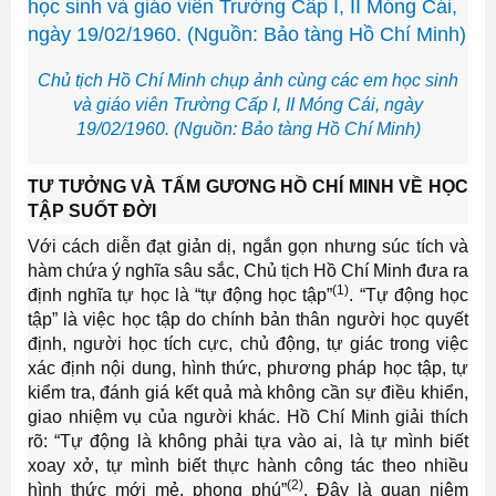
Chủ tịch Hồ Chí Minh chụp ảnh cùng các em học sinh
và giáo viên Trường Cấp I, II Móng Cái, ngày
19/02/1960. (Nguồn: Bảo tàng Hồ Chí Minh)
TƯ TƯỞNG VÀ TẤM GƯƠNG HỒ CHÍ MINH VỀ HỌC
TẬP SUỐT ĐỜI
Với cách diễn đạt giản dị, ngắn gọn nhưng súc tích và
hàm chứa ý nghĩa sâu sắc, Chủ tịch Hồ Chí Minh đưa ra
(1)
định nghĩa tự học là “tự động học tập”
. “Tự động học
tập” là việc học tập do chính bản thân người học quyết
định, người học tích cực, chủ động, tự giác trong việc
xác định nội dung, hình thức, phương pháp học tập, tự
kiểm tra, đánh giá kết quả mà không cần sự điều khiển,
giao nhiệm vụ của người khác. Hồ Chí Minh giải thích
rõ: “Tự động là không phải tựa vào ai, là tự mình biết
xoay xở, tự mình biết thực hành công tác theo nhiều
(2)
hình thức mới mẻ, phong phú”
. Đây là quan niệm