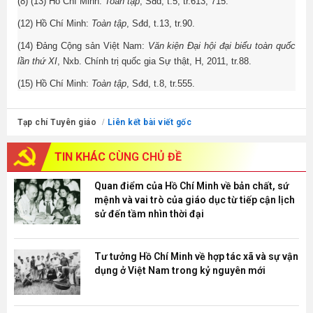
(8) (13) Hồ Chí Minh
:
Toàn tập
,
Sđd,
t.
5, tr.613, 715.
(12) Hồ Chí Minh
:
Toàn tập
,
Sđd,
t.
13, tr.90.
(14) Đảng Cộng sản Việt Nam:
Văn kiện Đại hội đại biểu toàn quốc
lần thứ XI
, Nxb. Chính trị quốc gia Sự thật, H, 2011, tr.88.
(15) Hồ Chí Minh
:
Toàn tập
,
Sđd,
t.
8, tr.555.
Tạp chí Tuyên giáo
Liên kết bài viết gốc
TIN KHÁC
CÙNG CHỦ ĐỀ
Quan điểm của Hồ Chí Minh về bản chất, sứ
mệnh và vai trò của giáo dục từ tiếp cận lịch
sử đến tầm nhìn thời đại
Tư tưởng Hồ Chí Minh về hợp tác xã và sự vận
dụng ở Việt Nam trong kỷ nguyên mới