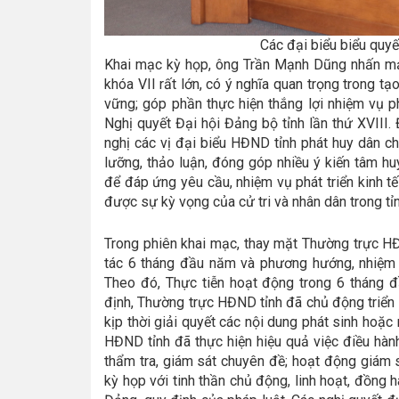
Các đại biểu biểu quyế
Khai mạc kỳ họp, ông Trần Mạnh Dũng nhấn mạ
khóa VII rất lớn, có ý nghĩa quan trọng trong tạo
vững; góp phần thực hiện thắng lợi nhiệm vụ ph
Nghị quyết Đại hội Đảng bộ tỉnh lần thứ XVIII
nghị các vị đại biểu HĐND tỉnh phát huy dân ch
lưỡng, thảo luận, đóng góp nhiều ý kiến tâm hu
để đáp ứng yêu cầu, nhiệm vụ phát triển kinh t
được sự kỳ vọng của cử tri và nhân dân trong tỉn
Trong phiên khai mạc, thay mặt Thường trực HĐ
tác 6 tháng đầu năm và phương hướng, nhiệm
Theo đó, Thực tiễn hoạt động trong 6 tháng
định, Thường trực HĐND tỉnh đã chủ động triển 
kịp thời giải quyết các nội dung phát sinh hoặ
HĐND tỉnh đã thực hiện hiệu quả việc điều hàn
thẩm tra, giám sát chuyên đề; hoạt động giám s
kỳ họp với tinh thần chủ động, linh hoạt, đồng 