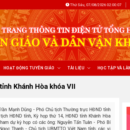
Thứ Sáu, 07/08/2026 02:00:07
HOẠT ĐỘNG TUYÊN GIÁO
TÀI LIỆU
HỌC TẬP VÀ LÀ
tỉnh Khánh Hòa khóa VII
 Trần Mạnh Dũng - Phó Chủ tịch Thường trực HĐND tỉnh
tịch HĐND tỉnh, Kỳ họp thứ 14, HĐND tỉnh Khánh Hòa
 Tham dự kỳ họp có các ông: Nguyễn Tấn Tuân - Phó Bí
n Ngọc Thanh - Chủ tịch UBMTTQ Việt Nam tỉnh; các vị