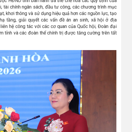
được HĐND tỉnh ban hành đã thể chế hóa các quy định của
ội, tài chính ngân sách, đầu tư công, các chương trình mục
ạt, khơi thông và sử dụng hiệu quả hơn các nguồn lực, tạo
ạ tầng, giải quyết các vấn đề án an sinh, xã hội ở địa
liên hệ công tác với các cơ quan của Quốc hội, Đoàn đại
 tỉnh và các đoàn thể chính trị được tăng cường trên tất