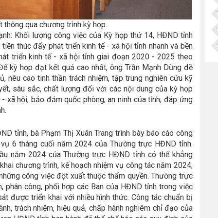
t thông qua chương trình kỳ họp.
nh: Khối lượng công việc của Kỳ họp thứ 14, HĐND tỉnh
 tiền thúc đẩy phát triển kinh tế - xã hội tỉnh nhanh và bền
át triển kinh tế - xã hội tỉnh giai đoạn 2020 - 2025 theo
. Để kỳ họp đạt kết quả cao nhất, ông Trần Mạnh Dũng đề
ủ, nêu cao tinh thần trách nhiệm, tập trung nghiên cứu kỹ
yết, sâu sắc, chất lượng đối với các nội dung của kỳ họp
ế - xã hội, bảo đảm quốc phòng, an ninh của tỉnh; đáp ứng
h.
ND tỉnh, bà Phạm Thị Xuân Trang trình bày báo cáo công
 vụ 6 tháng cuối năm 2024 của Thường trực HĐND tỉnh.
 đầu năm 2024 của Thường trực HĐND tỉnh có thể khẳng
khai chương trình, kế hoạch nhiệm vụ công tác năm 2024;
c những công việc đột xuất thuộc thẩm quyền. Thường trực
h, phân công, phối hợp các Ban của HĐND tỉnh trong việc
át được triển khai với nhiều hình thức. Công tác chuẩn bị
hành, trách nhiệm, hiệu quả, chấp hành nghiêm chỉ đạo của