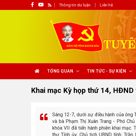
Thông tin dư luận
Liên hệ
TỔNG QUAN
TIN TỨC - SỰ KIỆN
Khai mạc Kỳ họp thứ 14, HĐND 
Sáng 12-7, dưới sự điều hành của ông
và bà Phạm Thị Xuân Trang - Phó Chủ 
khóa VII đã tiến hành phiên khai mạc.
thư Tỉnh ủy, Chủ tịch UBND tỉnh; Trầ