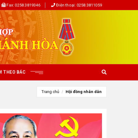
Fax:
0258.3819346
Điện thoại:
0258.3811059
M THEO BÁC
Trang chủ
Hội đồng nhân dân