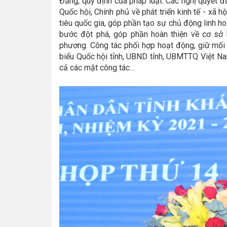
Đảng, quy định của pháp luật. Các nghị quyết 
Quốc hội, Chính phủ về phát triển kinh tế - xã h
tiêu quốc gia, góp phần tạo sự chủ động linh ho
bước đột phá, góp phần hoàn thiện về cơ sở h
phương. Công tác phối hợp hoạt động, giữ mối 
biểu Quốc hội tỉnh, UBND tỉnh, UBMTTQ Việt Nam
cả các mặt công tác…