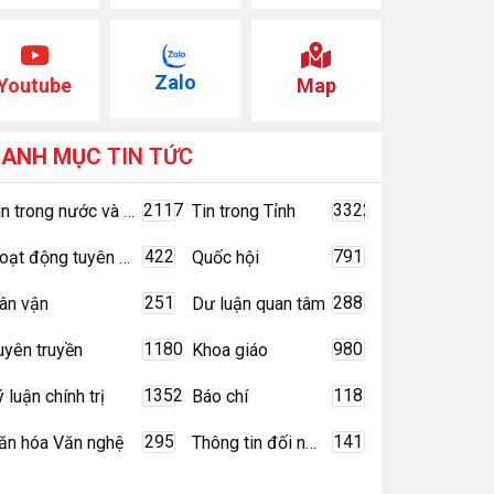
Zalo
Youtube
Map
DANH MỤC
TIN TỨC
2117
3322
Tin trong nước và quốc tế
Tin trong Tỉnh
422
791
Hoạt động tuyên giáo
Quốc hội
251
288
ân vận
Dư luận quan tâm
1180
980
uyên truyền
Khoa giáo
1352
118
ý luận chính trị
Báo chí
295
141
ăn hóa Văn nghệ
Thông tin đối ngoại