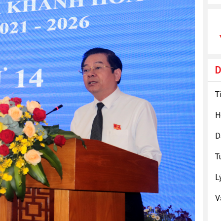
D
T
L
V