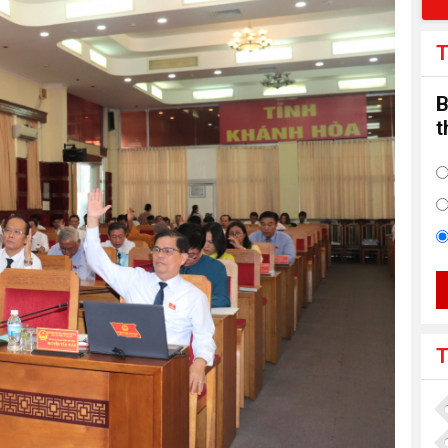
T
B
t
T