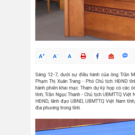
+
-
A
A
A
Sáng 12-7, dưới sự điều hành của ông Trần 
Phạm Thị Xuân Trang - Phó Chủ tịch HĐND tỉnh
hành phiên khai mạc. Tham dự kỳ họp có các ôn
tỉnh; Trần Ngọc Thanh - Chủ tịch UBMTTQ Việt N
HĐND, lãnh đạo UBND, UBMTTQ Việt Nam tỉnh, cá
địa phương trong tỉnh.