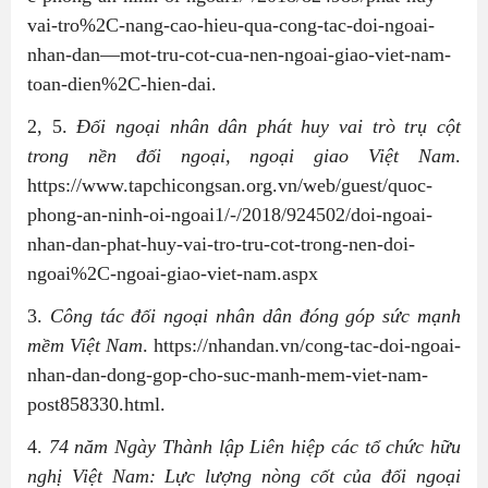
vai-tro%2C-nang-cao-hieu-qua-cong-tac-doi-ngoai-
nhan-dan—mot-tru-cot-cua-nen-ngoai-giao-viet-nam-
toan-dien%2C-hien-dai.
2, 5.
Đối ngoại nhân dân phát huy vai trò trụ cột
trong nền đối ngoại, ngoại giao Việt Nam
.
https://www.tapchicongsan.org.vn/web/guest/quoc-
phong-an-ninh-oi-ngoai1/-/2018/924502/doi-ngoai-
nhan-dan-phat-huy-vai-tro-tru-cot-trong-nen-doi-
ngoai%2C-ngoai-giao-viet-nam.aspx
3.
Công tác đối ngoại nhân dân đóng góp sức mạnh
mềm Việt Nam
. https://nhandan.vn/cong-tac-doi-ngoai-
nhan-dan-dong-gop-cho-suc-manh-mem-viet-nam-
post858330.html.
4.
74 năm Ngày Thành lập Liên hiệp các tổ chức hữu
nghị Việt Nam: Lực lượng nòng cốt của đối ngoại