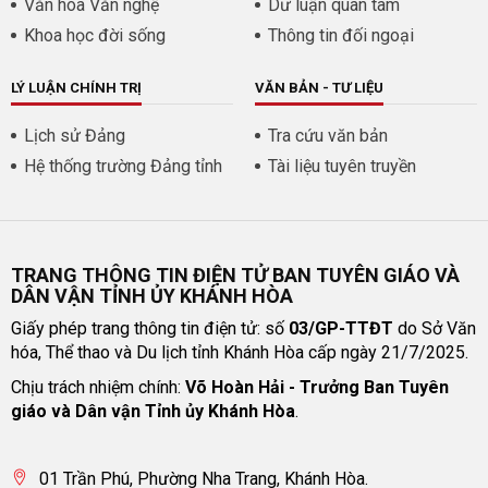
Văn hóa Văn nghệ
Dư luận quan tâm
Khoa học đời sống
Thông tin đối ngoại
LÝ LUẬN CHÍNH TRỊ
VĂN BẢN - TƯ LIỆU
Lịch sử Đảng
Tra cứu văn bản
Hệ thống trường Đảng tỉnh
Tài liệu tuyên truyền
TRANG THÔNG TIN ĐIỆN TỬ BAN TUYÊN GIÁO VÀ
DÂN VẬN TỈNH ỦY KHÁNH HÒA
Giấy phép trang thông tin điện tử: số
03/GP-TTĐT
do Sở Văn
hóa, Thể thao và Du lịch tỉnh Khánh Hòa cấp ngày 21/7/2025.
Chịu trách nhiệm chính:
Võ Hoàn Hải - Trưởng Ban Tuyên
giáo và Dân vận Tỉnh ủy Khánh Hòa
.
01 Trần Phú, Phường Nha Trang, Khánh Hòa.