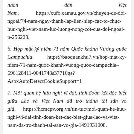
nhân dân Việt
Nam.
https://cufo.camau.gov.vn/chuyen-de-doi-
ngoai/74-nam-ngay-thanh-lap-lien-hiep-cac-to-chuc-
huu-nghi-viet-nam-luc-luong-nong-cot-cua-doi-ngoai-
n-256223.
6.
Họp mặt kỷ niệm 71 năm Quốc khánh Vương quốc
Campuchia
. https://baoquankhu7.vn/hop-mat-ky-
niem-71-nam-quoc-khanh-vuong-quoc-campuchia–
696128411-0041748s37710gs?
AspxAutoDetectCookieSupport=1
7.
Mối quan hệ hữu nghị vĩ đại, tình đoàn kết đặc biệt
giữa Lào và Việt Nam đã trở thành tài sản vô
giá
.
https://hcmcpv.org.vn/tin-tuc/moi-quan-he-huu-
nghi-vi-dai-tinh-doan-ket-dac-biet-giua-lao-va-viet-
nam-da-tro-thanh-tai-san-vo-gia-1491931008.