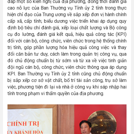
đáp một số kiến nghị của địa phương, đồng thời đánh giá
cao nỗ lực của Ban Thường vụ Tỉnh ủy 2 tỉnh trong thực
hiện chỉ đạo của Trung ương về sắp xếp đơn vị hành chính
cấp xã, cấp tỉnh; biểu dương việc triển khai áp dụng quy
định bộ tiêu chí đánh giá, xếp loại chất lượng và Bộ công
cụ đo lường, đánh giá kết quả, hiệu quả công tác (KPI)
đối với cán bộ, công chức, viên chức trong hệ thống chính
trị tỉnh, góp phần lượng hóa hiệu quả công việc và thay
đổi căn bản tư duy, cách làm trong quản trị công vụ, qua
đó chủ động chuẩn bị từ sớm và từ xa về việc tinh giản
đội ngũ cán bộ, công chức, viên chức thông qua áp dụng
KPI. Ban Thường vụ Tỉnh ủy 2 tỉnh cũng chủ động chuẩn
bị sắp xếp cơ sở vật chất, bố trí tài sản công, trụ sở làm
việc, phương tiện đi lại và nhà ở công vụ khi sáp nhập hai
tỉnh trong phạm vi thẩm quyền của địa phương.