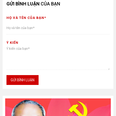
GỬI BÌNH LUẬN
CỦA BẠN
HỌ VÀ TÊN CỦA BẠN*
Ý KIẾN
GỬI BÌNH LUẬN