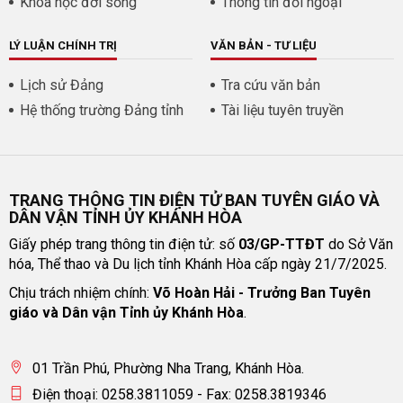
Khoa học đời sống
Thông tin đối ngoại
LÝ LUẬN CHÍNH TRỊ
VĂN BẢN - TƯ LIỆU
Lịch sử Đảng
Tra cứu văn bản
Hệ thống trường Đảng tỉnh
Tài liệu tuyên truyền
TRANG THÔNG TIN ĐIỆN TỬ BAN TUYÊN GIÁO VÀ
DÂN VẬN TỈNH ỦY KHÁNH HÒA
Giấy phép trang thông tin điện tử: số
03/GP-TTĐT
do Sở Văn
hóa, Thể thao và Du lịch tỉnh Khánh Hòa cấp ngày 21/7/2025.
Chịu trách nhiệm chính:
Võ Hoàn Hải - Trưởng Ban Tuyên
giáo và Dân vận Tỉnh ủy Khánh Hòa
.
01 Trần Phú, Phường Nha Trang, Khánh Hòa.
Điện thoại: 0258.3811059 - Fax: 0258.3819346