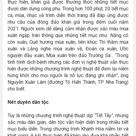
thực hiện, khán giả được thưởng thức những tiết mục
được dàn dựng công phu. Trong hơn 100 phút, 20 tiết mục
ca, múa, nhạc và trình diễn thời trang đã đáp ứng được
nhu cầu của đông đảo khán giả trong đêm cuối năm
2021. Người xem dễ dàng cảm nhận được sắc màu mùa
xuân ngập tràn thông qua những tiết mục như: Nắng có
còn xuân, Quê hương mùa xuân, liên khúc Thì thầm mùa
xuân và Lắng nghe mùa xuân về, Đoản ca xuân, Ước
nguyện đầu xuân, Mùa xuân trên đảo Trường Sa… “Trong
tình hình dịch bệnh nhưng các đơn vị nghệ thuật vẫn thực
hiện được những chương trình nghệ thuật để đem lại niềm
hứng khởi cho mọi người là nỗ lực đáng ghi nhận”, ông
Nguyễn Xuân Lâm (đường Tô Hiến Thành, TP. Nha Trang)
cho biết.
Nét duyên dân tộc
Tuy là những chương trình nghệ thuật dịp “Tết Tây”, nhưng
sắc màu dân gian, dân tộc vẫn hiện diện trong nhiều tiết
mục biểu diễn. Trong chương trình Khánh Hòa niềm tin và
khát vọng, ê kíp thực hiện đã khéo léo đưa khá nhiều tiết