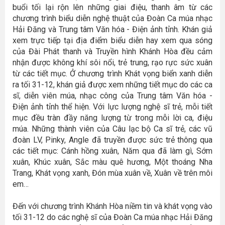
buổi tối lại rộn lên những giai điệu, thanh âm từ các
chương trình biểu diễn nghệ thuật của Đoàn Ca múa nhạc
Hải Đăng và Trung tâm Văn hóa - Điện ảnh tỉnh. Khán giả
xem trực tiếp tại địa điểm biểu diễn hay xem qua sóng
của Đài Phát thanh và Truyền hình Khánh Hòa đều cảm
nhận được không khí sôi nổi, trẻ trung, rạo rực sức xuân
từ các tiết mục. Ở chương trình Khát vọng biển xanh diễn
ra tối 31-12, khán giả được xem những tiết mục do các ca
sĩ, diễn viên múa, nhạc công của Trung tâm Văn hóa -
Điện ảnh tỉnh thể hiện. Với lực lượng nghệ sĩ trẻ, mỗi tiết
mục đều tràn đầy năng lượng từ trong mỗi lời ca, điệu
múa. Những thành viên của Câu lạc bộ Ca sĩ trẻ, các vũ
đoàn LV, Pinky, Angle đã truyền được sức trẻ thông qua
các tiết mục: Cánh hồng xuân, Năm qua đã làm gì, Sớm
xuân, Khúc xuân, Sắc màu quê hương, Một thoáng Nha
Trang, Khát vọng xanh, Đón mùa xuân về, Xuân về trên môi
em…
Đến với chương trình Khánh Hòa niềm tin và khát vọng vào
tối 31-12 do các nghệ sĩ của Đoàn Ca múa nhạc Hải Đăng