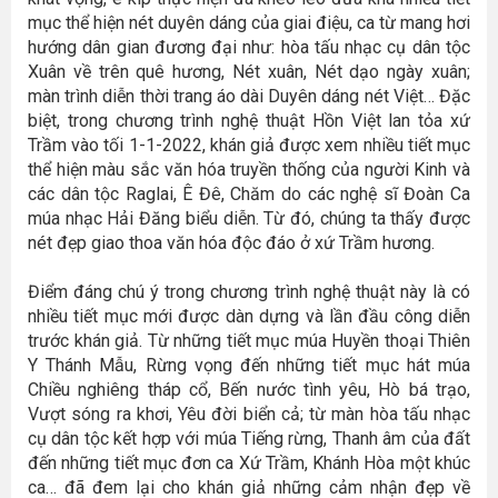
mục thể hiện nét duyên dáng của giai điệu, ca từ mang hơi
hướng dân gian đương đại như: hòa tấu nhạc cụ dân tộc
Xuân về trên quê hương, Nét xuân, Nét dạo ngày xuân;
màn trình diễn thời trang áo dài Duyên dáng nét Việt… Đặc
biệt, trong chương trình nghệ thuật Hồn Việt lan tỏa xứ
Trầm vào tối 1-1-2022, khán giả được xem nhiều tiết mục
thể hiện màu sắc văn hóa truyền thống của người Kinh và
các dân tộc Raglai, Ê Đê, Chăm do các nghệ sĩ Đoàn Ca
múa nhạc Hải Đăng biểu diễn. Từ đó, chúng ta thấy được
nét đẹp giao thoa văn hóa độc đáo ở xứ Trầm hương.
Điểm đáng chú ý trong chương trình nghệ thuật này là có
nhiều tiết mục mới được dàn dựng và lần đầu công diễn
trước khán giả. Từ những tiết mục múa Huyền thoại Thiên
Y Thánh Mẫu, Rừng vọng đến những tiết mục hát múa
Chiều nghiêng tháp cổ, Bến nước tình yêu, Hò bá trạo,
Vượt sóng ra khơi, Yêu đời biển cả; từ màn hòa tấu nhạc
cụ dân tộc kết hợp với múa Tiếng rừng, Thanh âm của đất
đến những tiết mục đơn ca Xứ Trầm, Khánh Hòa một khúc
ca… đã đem lại cho khán giả những cảm nhận đẹp về