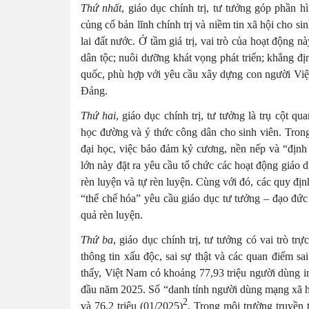
Thứ nhất
, giáo dục chính trị, tư tưởng góp phần 
củng cố bản lĩnh chính trị và niềm tin xã hội cho sin
lai đất nước. Ở tầm giá trị, vai trò của hoạt động n
dân tộc; nuôi dưỡng khát vọng phát triển; khẳng đị
quốc, phù hợp với yêu cầu xây dựng con người Vi
Đảng.
Thứ hai
, giáo dục chính trị, tư tưởng là trụ cột 
học đường và ý thức công dân cho sinh viên. Tron
đại học, việc bảo đảm kỷ cương, nền nếp và “định 
lớn này đặt ra yêu cầu tổ chức các hoạt động giáo d
rèn luyện và tự rèn luyện. Cùng với đó, các quy địn
“thể chế hóa” yêu cầu giáo dục tư tưởng – đạo đức 
quả rèn luyện.
Thứ ba
, giáo dục chính trị, tư tưởng có vai trò tr
thông tin xấu độc, sai sự thật và các quan điểm sa
thấy, Việt Nam có khoảng 77,93 triệu người dùng in
đầu năm 2025. Số “danh tính người dùng mạng xã hộ
2
và 76,2 triệu (01/2025)
. Trong môi trường truyền 