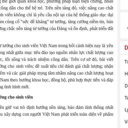
 thế giới quan khoa học, phương pháp luận biện chứng, nhân
ông dân cho thế hệ trẻ. Trên nền tảng đó, việc nâng cao chất
nh viên không chỉ là yêu cầu nội tại của hệ thống giáo dục đại
ằm củng cố “sức đề kháng” tư tưởng, tăng cường niềm tin, bản
ững chắc nền tảng tư tưởng của Đảng và ổn định, phát triển đất
ư tưởng cho sinh viên Việt Nam trong bối cảnh hiện nay là yêu
ống nhất giữa mục tiêu đào tạo nguồn nhân lực chất lượng cao
c, lối sống và trách nhiệm công dân. Trên cơ sở đó, bài viết
ởng cho sinh viên; đề xuất tiêu chí đánh giá chất lượng; nhận
điểm và các giải pháp trọng tâm nhằm nâng cao chất lượng hoạt
ệt Nam theo hướng khoa học, đồng bộ, phù hợp thực tiễn và đáp
D
g tình hình mới.
ưởng cho sinh viên
T
iên giữ vai trò định hướng nền tảng, bảo đảm tính thống nhất
L
iêu xây dựng con người Việt Nam phát triển toàn diện về phẩm
V