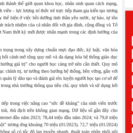
hình thành thế giới quan khoa học, nhân sinh quan cách mạng,
h viên – lực lượng trí thức trẻ trực tiếp tham gia kiến tạo tương
ày thể hiện ở việc bồi dưỡng tinh thần yêu nước, tự hào, tự tôn
nh trách nhiệm của cá nhân đối với gia đình, cộng đồng và Tổ
ệt Nam thời kỳ mới được nhấn mạnh trong các định hướng của
quan trọng trong xây dựng chuẩn mực đạo đức, kỷ luật, văn hóa
g bối cảnh mở rộng quy mô và đa dạng hóa hệ thống giáo dục
hướng giá trị” cho người học càng trở nên cần thiết. Quy mô
ục chính trị, tư tưởng theo hướng hệ thống, bền vững, gắn với
h quản lý đào tạo và đánh giá rèn luyện người học tạo cơ sở để
trong nhà trường thông qua tiêu chí, quy trình và sử dụng kết
ực tiếp trong việc nâng cao “sức đề kháng” của sinh viên trước
i trái, thù địch trên không gian mạng. Dữ liệu số gần đây cho
ternet đầu năm 2023; 78,44 triệu đầu năm 2024; và 79,8 triệu
i” tương ứng khoảng 70 triệu (01/2023), 72,7 triệu (01/2024)
thông số có tốc độ lan truyền nhanh, thuật toán phân phối nội