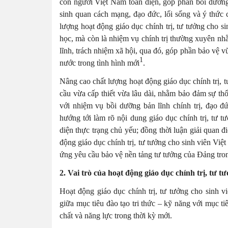
con người Việt Nam toàn diện, góp phần bồi dưỡng
sinh quan cách mạng, đạo đức, lối sống và ý thức c
lượng hoạt động giáo dục chính trị, tư tưởng cho si
học, mà còn là nhiệm vụ chính trị thường xuyên nh
lĩnh, trách nhiệm xã hội, qua đó, góp phần bảo vệ v
1
nước trong tình hình mới
.
Nâng cao chất lượng hoạt động giáo dục chính trị, t
cầu vừa cấp thiết vừa lâu dài, nhằm bảo đảm sự th
với nhiệm vụ bồi dưỡng bản lĩnh chính trị, đạo đứ
hướng tới làm rõ nội dung giáo dục chính trị, tư tư
diện thực trạng chủ yếu; đồng thời luận giải quan 
động giáo dục chính trị, tư tưởng cho sinh viên Vi
ứng yêu cầu bảo vệ nền tảng tư tưởng của Đảng tron
2. Vai trò của hoạt động giáo dục chính trị, tư t
Hoạt động giáo dục chính trị, tư tưởng cho sinh v
giữa mục tiêu đào tạo tri thức – kỹ năng với mục t
chất và năng lực trong thời kỳ mới.