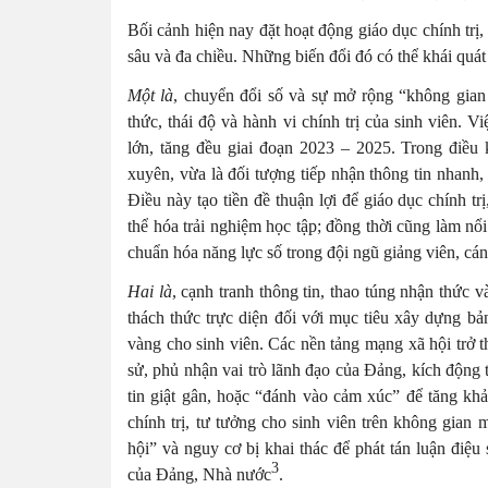
Bối cảnh hiện nay đặt hoạt động giáo dục chính trị
sâu và đa chiều. Những biến đổi đó có thể khái quá
Một là
, chuyển đổi số và sự mở rộng “không gian
thức, thái độ và hành vi chính trị của sinh viên.
lớn, tăng đều giai đoạn 2023 – 2025. Trong điều
xuyên, vừa là đối tượng tiếp nhận thông tin nhanh, 
Điều này tạo tiền đề thuận lợi để giáo dục chính tr
thể hóa trải nghiệm học tập; đồng thời cũng làm nổi 
chuẩn hóa năng lực số trong đội ngũ giảng viên, cán
Hai là
, cạnh tranh thông tin, thao túng nhận thức và
thách thức trực diện đối với mục tiêu xây dựng bản
vàng cho sinh viên. Các nền tảng mạng xã hội trở t
sử, phủ nhận vai trò lãnh đạo của Đảng, kích động t
tin giật gân, hoặc “đánh vào cảm xúc” để tăng khả
chính trị, tư tưởng cho sinh viên trên không gia
hội” và nguy cơ bị khai thác để phát tán luận điệu 
3
của Đảng, Nhà nước
.