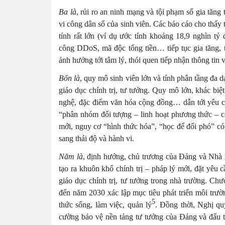
Ba là
, rủi ro an ninh mạng và tội phạm số gia tăng
vi công dân số của sinh viên. Các báo cáo cho thấy
tính rất lớn (ví dụ ước tính khoảng 18,9 nghìn tỷ 
công DDoS, mã độc tống tiền… tiếp tục gia tăng, 
ảnh hưởng tới tâm lý, thói quen tiếp nhận thông tin
Bốn là
, quy mô sinh viên lớn và tính phân tầng đa 
giáo dục chính trị, tư tưởng. Quy mô lớn, khác biệ
nghệ, đặc điểm văn hóa cộng đồng… dẫn tới yêu cầu
“phân nhóm đối tượng – linh hoạt phương thức – cá
mới, nguy cơ “hình thức hóa”, “học để đối phó” có
sang thái độ và hành vi.
Năm là
, định hướng, chủ trương của Đảng và Nhà 
tạo ra khuôn khổ chính trị – pháp lý mới, đặt yêu c
giáo dục chính trị, tư tưởng trong nhà trường. C
đến năm 2030 xác lập mục tiêu phát triển môi trườ
5
thức sống, làm việc, quản lý
. Đồng thời, Nghị q
cường bảo vệ nền tảng tư tưởng của Đảng và đấu tra