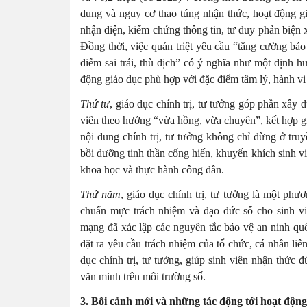
dung và nguy cơ thao túng nhận thức, hoạt động giá
nhận diện, kiểm chứng thông tin, tư duy phản biện 
Đồng thời, việc quán triệt yêu cầu “tăng cường bả
điểm sai trái, thù địch” có ý nghĩa như một định hư
động giáo dục phù hợp với đặc điểm tâm lý, hành vi 
Thứ tư
, giáo dục chính trị, tư tưởng góp phần xây
viên theo hướng “vừa hồng, vừa chuyên”, kết hợp gi
nội dung chính trị, tư tưởng không chỉ dừng ở tru
bồi dưỡng tinh thần cống hiến, khuyến khích sinh vi
khoa học và thực hành công dân.
Thứ năm
, giáo dục chính trị, tư tưởng là một phư
chuẩn mực trách nhiệm và đạo đức số cho sinh vi
mạng đã xác lập các nguyên tắc bảo vệ an ninh quốc
đặt ra yêu cầu trách nhiệm của tổ chức, cá nhân liê
dục chính trị, tư tưởng, giúp sinh viên nhận thức
văn minh trên môi trường số.
3.
Bối cảnh mới và những tác động tới hoạt động 