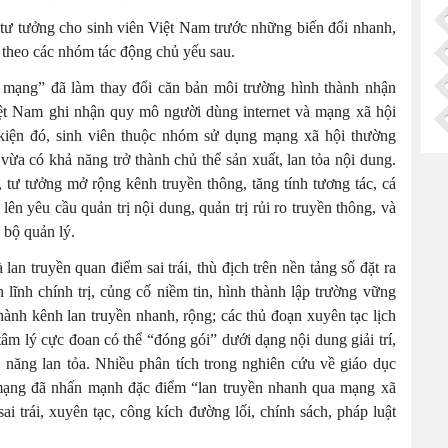
, tư tưởng cho sinh viên Việt Nam trước những biến đổi nhanh,
t theo các nhóm tác động chủ yếu sau.
 mạng” đã làm thay đổi căn bản môi trường hình thành nhận
 Việt Nam ghi nhận quy mô người dùng internet và mạng xã hội
 kiện đó, sinh viên thuộc nhóm sử dụng mạng xã hội thường
vừa có khả năng trở thành chủ thể sản xuất, lan tỏa nội dung.
ị, tư tưởng mở rộng kênh truyền thông, tăng tính tương tác, cá
lên yêu cầu quản trị nội dung, quản trị rủi ro truyền thông, và
 bộ quản lý.
 lan truyền quan điểm sai trái, thù địch trên nền tảng số đặt ra
 lĩnh chính trị, củng cố niềm tin, hình thành lập trường vững
hành kênh lan truyền nhanh, rộng; các thủ đoạn xuyên tạc lịch
âm lý cực đoan có thể “đóng gói” dưới dạng nội dung giải trí,
 năng lan tỏa. Nhiều phân tích trong nghiên cứu về giáo dục
n mạng đã nhấn mạnh đặc điểm “lan truyền nhanh qua mạng xã
sai trái, xuyên tạc, công kích đường lối, chính sách, pháp luật