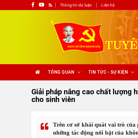
Thông tin dư luận
Liên hệ
TỔNG QUAN
TIN TỨC - SỰ KIỆN
Giải pháp nâng cao chất lượng h
cho sinh viên
Trên cơ sở khái quát vai trò của g
những tác động nổi bật của khôn