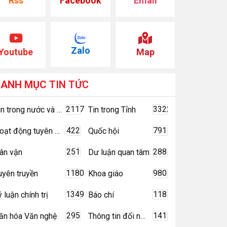
Rss
Facebook
Email
Zalo
Youtube
Map
DANH MỤC
TIN TỨC
2117
3322
Tin trong nước và quốc tế
Tin trong Tỉnh
422
791
Hoạt động tuyên giáo
Quốc hội
251
288
ân vận
Dư luận quan tâm
1180
980
uyên truyền
Khoa giáo
1349
118
ý luận chính trị
Báo chí
295
141
ăn hóa Văn nghệ
Thông tin đối ngoại