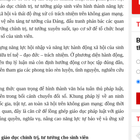
o dục chính trị, tư tưởng giúp sinh viên hình thành năng lực
xã hội và thái độ ứng xử có trách nhiệm trên không gian mạng.
o vệ nền tảng tư tưởng của Đảng, đấu tranh phản bác các quan
T
ớng chính trị, tư tưởng xuyên suốt, tạo cơ sở để tổ chức hoạt
số của sinh viên.
B
t
 dựng năng lực hội nhập và năng lực hành động xã hội của sinh
ữa trí tuệ – đạo đức – trách nhiệm. Ở phương diện hành động,
yền thụ lý luận mà còn định hướng động cơ học tập đúng đắn,
ên tham gia các phong trào rèn luyện, tình nguyện, nghiên cứu
ơng thức quan trọng để hình thành văn hóa tuân thủ pháp luật,
ên trong bối cảnh chuyển đổi số. Khung pháp lý về an ninh
 gia, trật tự, an toàn xã hội trên không gian mạng; đồng thời
n quan, đây là căn cứ để lồng ghép giáo dục pháp luật với giáo
T
 đúng quyền, nghĩa vụ, nâng cao năng lực tự bảo vệ và ứng xử
giáo dục chính trị, tư tưởng cho sinh viên