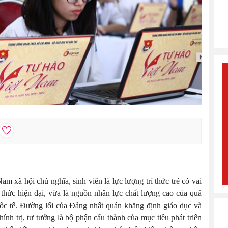
m xã hội chủ nghĩa, sinh viên là lực lượng trí thức trẻ có vai
ri thức hiện đại, vừa là nguồn nhân lực chất lượng cao của quá
uốc tế. Đường lối của Đảng nhất quán khẳng định giáo dục và
hính trị, tư tưởng là bộ phận cấu thành của mục tiêu phát triển