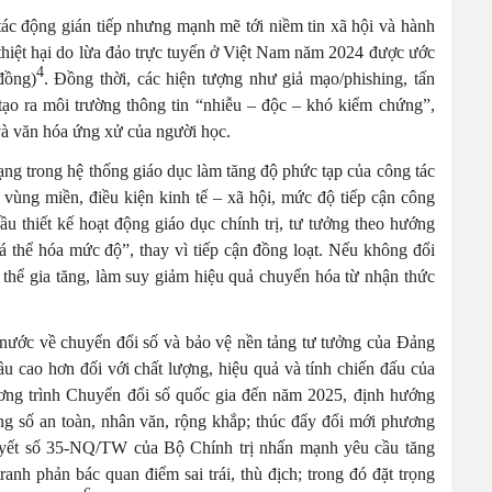
 tác động gián tiếp nhưng mạnh mẽ tới niềm tin xã hội và hành
 thiệt hại do lừa đảo trực tuyến ở Việt Nam năm 2024 được ước
4
đồng)
. Đồng thời, các hiện tượng như giả mạo/phishing, tấn
tạo ra môi trường thông tin “nhiễu – độc – khó kiểm chứng”,
 và văn hóa ứng xử của người học.
dạng trong hệ thống giáo dục làm tăng độ phức tạp của công tác
t vùng miền, điều kiện kinh tế – xã hội, mức độ tiếp cận công
 thiết kế hoạt động giáo dục chính trị, tư tưởng theo hướng
 thể hóa mức độ”, thay vì tiếp cận đồng loạt. Nếu không đổi
 thể gia tăng, làm suy giảm hiệu quả chuyển hóa từ nhận thức
nước về chuyển đổi số và bảo vệ nền tảng tư tưởng của Đảng
ầu cao hơn đối với chất lượng, hiệu quả và tính chiến đấu của
hương trình Chuyển đổi số quốc gia đến năm 2025, định hướng
ng số an toàn, nhân văn, rộng khắp; thúc đẩy đổi mới phương
uyết số 35-NQ/TW của Bộ Chính trị nhấn mạnh yêu cầu tăng
nh phản bác quan điểm sai trái, thù địch; trong đó đặt trọng