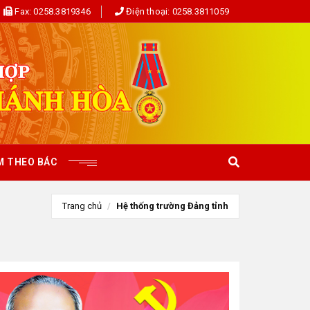
Fax:
0258.3819346
Điện thoại:
0258.3811059
M THEO BÁC
Trang chủ
Hệ thống trường Đảng tỉnh