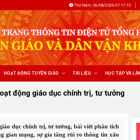
Thứ Năm, 06/08/2026 07:17:15
HOẠT ĐỘNG TUYÊN GIÁO
TÀI LIỆU
HỌC TẬP VÀ LÀ
oạt động giáo dục chính trị, tư tưởng
iáo dục chính trị, tư tưởng, bài viết phân tích
g gian mạng, sự gia tăng rủi ro thông tin xấu