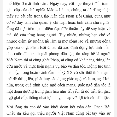
thể hiện ở mặt tình cảm. Ngày nay, với học thuyết đấu tranh
giai cấp của chủ nghĩa Mác – Lênin, chúng ta dễ dàng nhận
thấy sự bất cập trong lập luận của Phan Bội Châu, cũng như
cơ sở duy tâm chủ quan, ý chí luận hoặc tình cảm chủ nghĩa.
Ông đã dựa trên quan điểm đạo đức thuần túy để suy luận về
thái độ của từng hạng người. Tuy nhiên, những hạn chế và
nhược điểm ấy không hề làm lu mờ công lao và những đóng
góp của ông. Phan Bội Châu đã xác định động lực tinh thần
cho cuộc đấu tranh giải phóng dân tộc, tin rằng hễ là người
Việt Nam thì ai cũng ghét Pháp, ai cũng có khả năng đứng lên
cứu nước và thực hiện nghĩa vụ bảo vệ dân tộc. Động lực tinh
thần ấy, trong hoàn cảnh đầu thế kỷ XX có sức thôi thúc mạnh
mẽ để đứng lên, phát huy tác dụng giác ngộ cách mạng. Hơn
nữa, trong quá trình giác ngộ cách mạng, giác ngộ dân tộc là
một đoạn đường trung gian hầu như tất yếu, từ đó tiến lên giác
ngộ giai cấp, thống nhất lợi ích giai cấp với lợi ích của dân tộc.
Với lòng tin cao độ vào khối đoàn kết toàn dân, Phan Bội
Châu đã kêu gọi triệu người Việt Nam cùng bắt tay vào sự