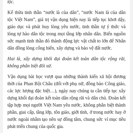
tộc.
Kế thừa tinh thần “nước là của dân”, “nước Nam là của dân
tộc Việt Nam”, giá trị vận dụng hiện nay là tiếp tục khơi dậy,
giáo dục và phát huy lòng yêu nước, tinh thần tự ý thức và
lòng tự hào dân tộc trong mọi tầng lớp nhân dân. Biến nguồn
sức mạnh tinh thần đó thành động lực vật chất to lớn để Nhân
dân đồng lòng cống hiến, xây dựng và bảo vệ đất nước.
Hai là, x
ây dựng khối đại đoàn kết toàn dân tộc rộng rãi,
không phân biệt đối xử.
Vận dụng bài học vượt qua những thành kiến xã hội đương
thời của Phan Bội Châu (đối với phụ nữ, đồng bào Công giáo,
các lực lượng đặc biệt…), ngày nay chúng ta cần tiếp tục xây
dựng khối đại đoàn kết toàn dân rộng rãi và dân chủ. Đoàn kết
tập hợp mọi người Việt Nam yêu nước, không phân biệt thành
phần, giai cấp, tầng lớp, tôn giáo, giới tính, ở trong nước hay ở
nước ngoài nhằm tạo nên sự đồng tâm, chung sức vì mục tiêu
phát triển chung của quốc gia.