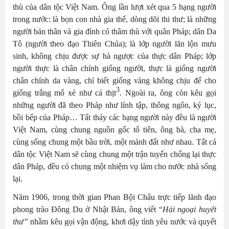
thù của dân tộc Việt Nam. Ông lần lượt xét qua 5 hạng người
trong nước: là bọn con nhà gia thế, dòng dõi thi thư; là những
người bản thân và gia đình có thâm thù với quân Pháp; dân Da
Tô (người theo đạo Thiên Chúa); là lớp người lăn lộn mưu
sinh, không chịu được sự hà ngược của thực dân Pháp; lớp
người thực là chân chính giống người, thực là giống người
chân chính da vàng, chỉ biết giống vàng không chịu để cho
3
giống trắng mổ xẻ như cá thịt
. Ngoài ra, ông còn kêu gọi
những người đã theo Pháp như lính tập, thông ngôn, ký lục,
bồi bếp của Pháp… Tất thảy các hạng người này đều là người
Việt Nam, cùng chung nguồn gốc tổ tiên, ông bà, cha mẹ,
cùng sống chung một bầu trời, một mảnh đất như nhau. Tất cả
dân tộc Việt Nam sẽ cùng chung một trận tuyến chống lại thực
dân Pháp, đều có chung một nhiệm vụ làm cho nước nhà sống
lại.
Năm 1906, trong thời gian Phan Bội Châu trực tiếp lãnh đạo
phong trào Đông Du ở Nhật Bản, ông viết “
Hải ngoại huyết
thư
”
nhằm kêu gọi vận động, khơi dậy tình yêu nước và quyết