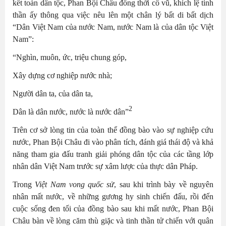
kết toàn dân tộc, Phan Bội Châu đồng thời cổ vũ, khích lệ tinh
thần ấy thông qua việc nêu lên một chân lý bất di bất dịch
“Dân Việt Nam của nước Nam, nước Nam là của dân tộc Việt
Nam”:
“Nghìn, muôn, ức, triệu chung góp,
Xây dựng cơ nghiệp nước nhà;
Người dân ta, của dân ta,
2
Dân là dân nước, nước là nước dân”
Trên cơ sở lòng tin của toàn thể đồng bào vào sự nghiệp cứu
nước, Phan Bội Châu đi vào phân tích, đánh giá thái độ và khả
năng tham gia đấu tranh giải phóng dân tộc của các tầng lớp
nhân dân Việt Nam trước sự xâm lược của thực dân Pháp.
Trong
Việt Nam vong quốc sử
, sau khi trình bày về nguyên
nhân mất nước, về những gương hy sinh chiến đấu, rồi đến
cuộc sống đen tối của đồng bào sau khi mất nước, Phan Bội
Châu bàn về lòng căm thù giặc và tinh thần tử chiến với quân