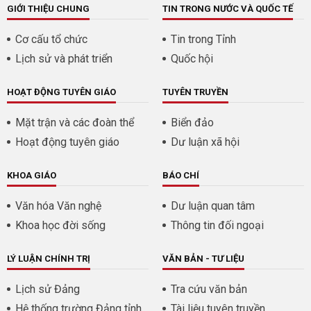
GIỚI THIỆU CHUNG
TIN TRONG NƯỚC VÀ QUỐC TẾ
Cơ cấu tổ chức
Tin trong Tỉnh
Lịch sử và phát triển
Quốc hội
HOẠT ĐỘNG TUYÊN GIÁO
TUYÊN TRUYỀN
Mặt trận và các đoàn thể
Biển đảo
Hoạt động tuyên giáo
Dư luận xã hội
KHOA GIÁO
BÁO CHÍ
Văn hóa Văn nghệ
Dư luận quan tâm
Khoa học đời sống
Thông tin đối ngoại
LÝ LUẬN CHÍNH TRỊ
VĂN BẢN - TƯ LIỆU
Lịch sử Đảng
Tra cứu văn bản
Hệ thống trường Đảng tỉnh
Tài liệu tuyên truyền