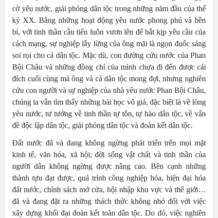
cờ yêu nước, giải phóng dân tộc trong những năm đầu của thế
kỷ XX. Bằng những hoạt động yêu nước phong phú và bền
bỉ, với tinh thần cầu tiến luôn vươn lên để bắt kịp yêu cầu của
cách mạng, sự nghiệp lẫy lừng của ông mãi là ngọn đuốc sáng
soi rọi cho cả dân tộc. Mặc dù, con đường cứu nước của Phan
Bội Châu và những đồng chí của mình chưa đi đến được cái
đích cuối cùng mà ông và cả dân tộc mong đợi, nhưng nghiên
cứu con người và sự nghiệp của nhà yêu nước Phan Bội Châu,
chúng ta vẫn tìm thấy những bài học vô giá, đặc biệt là về lòng
yêu nước, tư tưởng về tinh thần tự tôn, tự hào dân tộc, về vấn
đề độc lập dân tộc, giải phóng dân tộc và đoàn kết dân tộc.
Đất nước đã và đang không ngừng phát triển trên mọi mặt
kinh tế, văn hóa, xã hội; đời sống vật chất và tinh thần của
người dân không ngừng được nâng cao. Bên cạnh những
thành tựu đạt được, quá trình công nghiệp hóa, hiện đại hóa
đất nước, chính sách mở cửa, hội nhập khu vực và thế giới…
đã và đang đặt ra những thách thức không nhỏ đối với việc
xây dựng khối đại đoàn kết toàn dân tộc. Do đó, việc nghiên