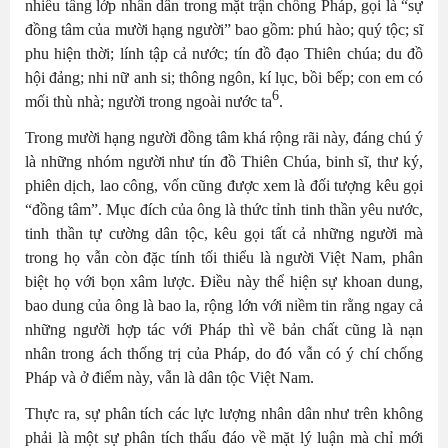
nhiều tầng lớp nhân dân trong mặt trận chống Pháp, gọi là “sự
đồng tâm của mười hạng người” bao gồm: phú hào; quý tộc; sĩ
phu hiện thời; lính tập cả nước; tín đồ đạo Thiên chúa; du đồ
hội đảng; nhi nữ anh si; thông ngôn, kí lục, bồi bếp; con em có
6
mối thù nhà; người trong ngoài nước ta
.
Trong mười hạng người đồng tâm khá rộng rãi này, đáng chú ý
là những nhóm người như tín đồ Thiên Chúa, binh sĩ, thư ký,
phiên dịch, lao công, vốn cũng được xem là đối tượng kêu gọi
“đồng tâm”. Mục đích của ông là thức tỉnh tinh thần yêu nước,
tinh thần tự cường dân tộc, kêu gọi tất cả những người mà
trong họ vẫn còn đặc tính tối thiểu là người Việt Nam, phân
biệt họ với bọn xâm lược. Điều này thể hiện sự khoan dung,
bao dung của ông là bao la, rộng lớn với niềm tin rằng ngay cả
những người hợp tác với Pháp thì về bản chất cũng là nạn
nhân trong ách thống trị của Pháp, do đó vẫn có ý chí chống
Pháp và ở điểm này, vẫn là dân tộc Việt Nam.
Thực ra, sự phân tích các lực lượng nhân dân như trên không
phải là một sự phân tích thấu đáo về mặt lý luận mà chỉ mới