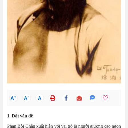
+
-
A
A
A
1. Đặt vấn đề
Phan Bội Châu xuất hiện với vai trò là người giương cao ngọn