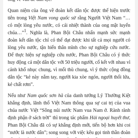
Quan niệm của ông về đoàn kết dân tộc được thể hiện trước
tiên trong
Việt Nam vong quốc sử
rằng Người Việt Nam “…
có một lòng yêu nước, có cái nhiệt thành của ong mật luyến
1
chúa…”
. Nghĩa là, Phan Bội Châu nhấn mạnh sức mạnh
đoàn kết dân tộc chỉ có thể đạt được khi tất cả mọi người có
lòng yêu nước, tận hiến thân mình cho sự nghiệp cứu nước.
Để thực hiện sự nghiệp cứu nước, Phan Bội Châu có ý thức
huy động cả một dân tộc với 50 triệu người, cố kết với nhau vì
cảnh khổ nhục chung, vì mối thù chung, vì ý thức cộng đồng
dân tộc “kẻ này nắm tay, người kia xòe ngón, người thổi lửa,
kẻ chất rơm”.
Nếu như
Nam quốc sơn hà
của danh tướng Lý Thường Kiệt
khẳng định, lãnh thổ Việt Nam thông qua sự cai trị của vua
chúa nước Việt “Sông núi nước Nam vua Nam ở. Rành rành
định phận ở sách trời” thì trong tác phẩm
Hải ngoại huyết thư
,
Phan Bội Châu đã có sự khẳng định mới, tiến bộ hơn khi coi
“nước là nước dân”; song song với việc kêu gọi tinh thần đoàn