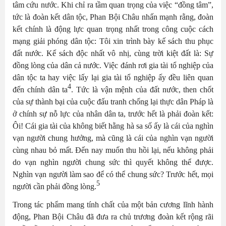
tâm cứu nước. Khi chỉ ra tầm quan trọng của việc “đồng tâm”,
tức là đoàn kết dân tộc, Phan Bội Châu nhấn mạnh rằng, đoàn
kết chính là động lực quan trọng nhất trong công cuộc cách
mạng giải phóng dân tộc: Tôi xin trình bày kế sách thu phục
đất nước. Kế sách độc nhất vô nhị, cùng trời kiệt đất là: Sự
đồng lòng của dân cả nước. Việc đánh rơi gia tài tổ nghiệp của
dân tộc ta hay việc lấy lại gia tài tổ nghiệp ấy đều liên quan
4
đến chính dân ta
. Tức là vận mệnh của đất nước, then chốt
của sự thành bại của cuộc đấu tranh chống lại thực dân Pháp là
ở chính sự nỗ lực của nhân dân ta, trước hết là phải đoàn kết:
Ôi! Cái gia tài của không biết hằng hà sa số ấy là cái của nghìn
vạn người chung hưởng, mà cũng là cái của nghìn vạn người
cùng nhau bỏ mất. Đến nay muốn thu hồi lại, nếu không phải
do vạn nghìn người chung sức thì quyết không thể được.
Nghìn vạn người làm sao để có thể chung sức? Trước hết, mọi
5
người cần phải đồng lòng.
Trong tác phẩm mang tính chất của một bản cương lĩnh hành
động, Phan Bội Châu đã đưa ra chủ trương đoàn kết rộng rãi