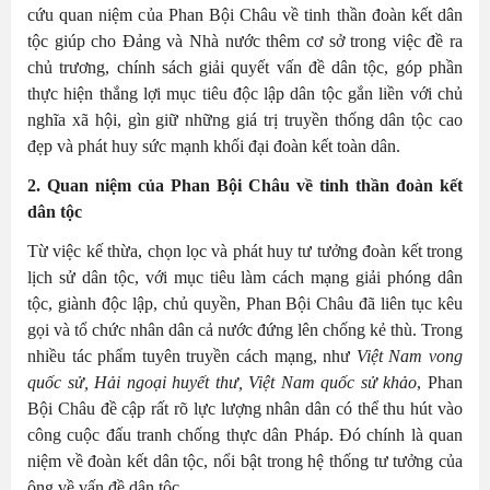
cứu quan niệm của Phan Bội Châu về tinh thần đoàn kết dân
tộc giúp cho Đảng và Nhà nước thêm cơ sở trong việc đề ra
chủ trương, chính sách giải quyết vấn đề dân tộc, góp phần
thực hiện thắng lợi mục tiêu độc lập dân tộc gắn liền với chủ
nghĩa xã hội, gìn giữ những giá trị truyền thống dân tộc cao
đẹp và phát huy sức mạnh khối đại đoàn kết toàn dân.
2. Quan niệm của Phan Bội Châu về tinh thần đoàn kết
dân tộc
Từ việc kế thừa, chọn lọc và phát huy tư tưởng đoàn kết trong
lịch sử dân tộc, với mục tiêu làm cách mạng giải phóng dân
tộc, giành độc lập, chủ quyền, Phan Bội Châu đã liên tục kêu
gọi và tổ chức nhân dân cả nước đứng lên chống kẻ thù. Trong
nhiều tác phẩm tuyên truyền cách mạng, như
Việt Nam vong
quốc sử, Hải ngoại huyết thư, Việt Nam quốc sử khảo
, Phan
Bội Châu đề cập rất rõ lực lượng nhân dân có thể thu hút vào
công cuộc đấu tranh chống thực dân Pháp. Đó chính là quan
niệm về đoàn kết dân tộc, nổi bật trong hệ thống tư tưởng của
ông về vấn đề dân tộc.