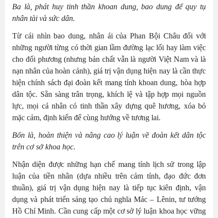
Ba là, p
hát huy tinh thần khoan dung, bao dung để quy tụ
nhân tài và sức dân.
Từ cái nhìn bao dung, nhân ái của Phan Bội Châu đối với
những người từng có thời gian lầm đường lạc lối hay làm việc
cho đối phương (nhưng bản chất vẫn là người Việt Nam và là
nạn nhân của hoàn cảnh), giá trị vận dụng hiện nay là cần thực
hiện chính sách đại đoàn kết mang tính khoan dung, hòa hợp
dân tộc. Sẵn sàng trân trọng, khích lệ và tập hợp mọi nguồn
lực, mọi cá nhân có tinh thần xây dựng quê hương, xóa bỏ
mặc cảm, định kiến để cùng hướng về tương lai.
Bốn là, h
oàn thiện và nâng cao lý luận về đoàn kết dân tộc
trên cơ sở khoa học.
Nhận diện được những hạn chế mang tính lịch sử trong lập
luận của tiền nhân (dựa nhiều trên cảm tính, đạo đức đơn
thuần), giá trị vận dụng hiện nay là tiếp tục kiên định, vận
dụng và phát triển sáng tạo chủ nghĩa Mác – Lênin, tư tưởng
Hồ Chí Minh. Cần cung cấp một cơ sở lý luận khoa học vững