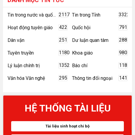
DANH MỤC
TIN TỨC
2117
3322
Tin trong nước và quốc tế
Tin trong Tỉnh
422
791
Hoạt động tuyên giáo
Quốc hội
251
288
Dân vận
Dư luận quan tâm
1180
980
Tuyên truyền
Khoa giáo
1352
118
Lý luận chính trị
Báo chí
295
141
Văn hóa Văn nghệ
Thông tin đối ngoại
HỆ THỐNG TÀI LIỆU
Tài liệu sinh hoạt chi bộ