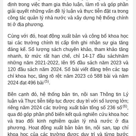
định trong việc tham gia thảo luận, làm rõ và góp phần
giải quyết những vấn đề lý luận và thực tiễn đặt ra trong
công tác quản lý nhà nước và xây dựng hệ thống chính
trị ở địa phương.
Cùng với đó, hoạt động xuất bản và công bố khoa học
tại các trường chính trị cấp tỉnh ghi nhận sự gia tăng
đáng kể. Số lượng sách chuyên khảo, tham khảo tăng
nhanh, từ mức rất hạn chế, chỉ 14-17 đầu sách/năm
những năm 2021-2022, lên 95 đầu sách năm 2023 và
120 đầu sách năm 2024. Số bài viết đăng trên các tạp
chí khoa học, tăng rõ rệt: năm 2023 có 588 bài và năm
(5)
2024 đạt 496 bài
.
Bên cạnh đó, hệ thống bản tin, nội san Thông tin Lý
luận và Thực tiễn tiếp tục được duy trì với số lượng lớn;
(6)
riêng năm 2024 các trường xuất bản tổng số 236 số
,
qua đó góp phần phổ biến kết quả nghiên cứu khoa học
và trao đổi kinh nghiệm quản lý nhà nước ở địa
phương. Hoạt động xuất bản bản tin, nội san, tạp chí
khoa học của các trường được duy trì và từng bước