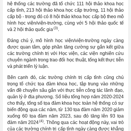
hệ thống các trường đã tổ chức 111 hội thảo khoa học
cấp tỉnh, 213 hội thảo khoa học cấp trường, 11 hội thảo
cấp bộ - trong đó có 8 hội thảo khoa học cấp bộ theo mô
hình học viện/viện-trường, cùng với 5 hội thảo quốc tế
(3)
và 2 hội thảo quốc gia
.
Đáng chú ý, mô hình học viện/viện-trường ngày càng
được quan tâm, góp phần tăng cường sự gắn kết giữa
các trường chính trị với Học viện, các viện nghiên cứu
chuyên ngành trong trao đổi học thuật, tổng kết thực tiễn
và phát triển lý luận.
Bên cạnh đó, các trường chính trị cấp tỉnh cũng chú
trọng tổ chức tọa đàm khoa học, tập trung vào những
vấn đề chuyên sâu gắn với thực tiễn công tác lãnh đạo,
quản lý ở địa phương. Số liệu tổng hợp năm 2020-2024
cho thấy, tổng số tọa đàm khoa học toàn hệ thống có sự
biến động qua các năm, từ 130 tọa đàm năm 2020 giảm
xuống 60 tọa đàm năm 2023, sau đó tăng lên 93 tọa
(4)
đàm năm 2024
. Thông qua các hoạt động này, vai trò
của các trường chính trị cấp tỉnh ngày càng được khẳng