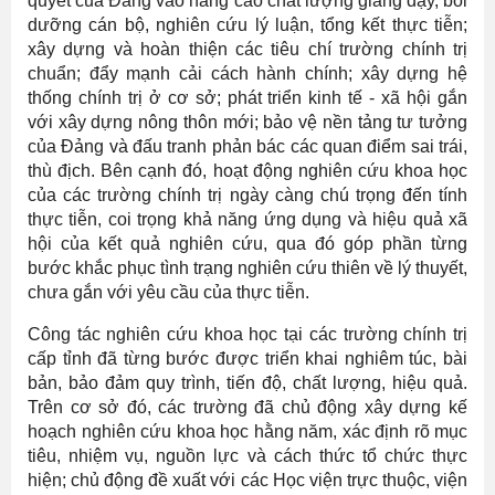
quyết của Đảng vào nâng cao chất lượng giảng dạy, bồi
dưỡng cán bộ, nghiên cứu lý luận, tổng kết thực tiễn;
xây dựng và hoàn thiện các tiêu chí trường chính trị
chuẩn; đẩy mạnh cải cách hành chính; xây dựng hệ
thống chính trị ở cơ sở; phát triển kinh tế - xã hội gắn
với xây dựng nông thôn mới; bảo vệ nền tảng tư tưởng
của Đảng và đấu tranh phản bác các quan điểm sai trái,
thù địch. Bên cạnh đó, hoạt động nghiên cứu khoa học
của các trường chính trị ngày càng chú trọng đến tính
thực tiễn, coi trọng khả năng ứng dụng và hiệu quả xã
hội của kết quả nghiên cứu, qua đó góp phần từng
bước khắc phục tình trạng nghiên cứu thiên về lý thuyết,
chưa gắn với yêu cầu của thực tiễn.
Công tác nghiên cứu khoa học tại các trường chính trị
cấp tỉnh đã từng bước được triển khai nghiêm túc, bài
bản, bảo đảm quy trình, tiến độ, chất lượng, hiệu quả.
Trên cơ sở đó, các trường đã chủ động xây dựng kế
hoạch nghiên cứu khoa học hằng năm, xác định rõ mục
tiêu, nhiệm vụ, nguồn lực và cách thức tổ chức thực
hiện; chủ động đề xuất với các Học viện trực thuộc, viện