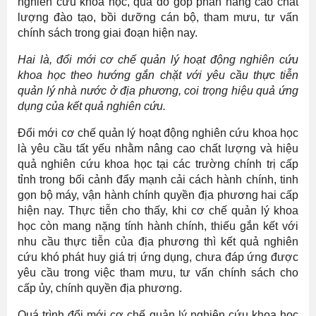
nghiên cứu khoa học, qua đó góp phần nâng cao chất
lượng đào tạo, bồi dưỡng cán bộ, tham mưu, tư vấn
chính sách trong giai đoạn hiện nay.
Hai là, đổi mới cơ chế quản lý hoạt động nghiên cứu
khoa học theo hướng gắn chặt với yêu cầu thực tiễn
quản lý nhà nước ở địa phương, coi trọng hiệu quả ứng
dụng của kết quả nghiên cứu.
Đổi mới cơ chế quản lý hoạt động nghiên cứu khoa học
là yêu cầu tất yếu nhằm nâng cao chất lượng và hiệu
quả nghiên cứu khoa học tại các trường chính trị cấp
tỉnh trong bối cảnh đẩy mạnh cải cách hành chính, tinh
gọn bộ máy, vận hành chính quyền địa phương hai cấp
hiện nay. Thực tiễn cho thấy, khi cơ chế quản lý khoa
học còn mang nặng tính hành chính, thiếu gắn kết với
nhu cầu thực tiễn của địa phương thì kết quả nghiên
cứu khó phát huy giá trị ứng dụng, chưa đáp ứng được
yêu cầu trong việc tham mưu, tư vấn chính sách cho
cấp ủy, chính quyền địa phương.
Quá trình đổi mới cơ chế quản lý nghiên cứu khoa học