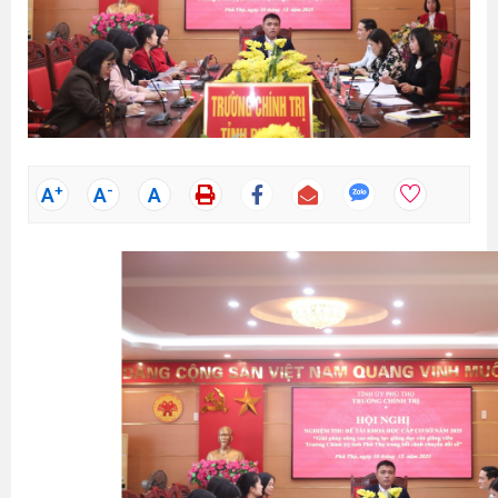
+
-
A
A
A