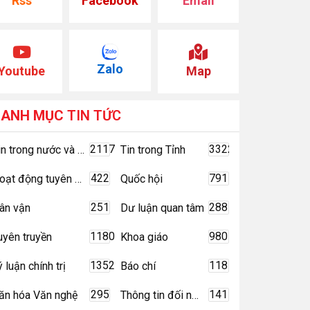
Rss
Facebook
Email
Zalo
Youtube
Map
DANH MỤC
TIN TỨC
2117
3322
Tin trong nước và quốc tế
Tin trong Tỉnh
422
791
Hoạt động tuyên giáo
Quốc hội
251
288
ân vận
Dư luận quan tâm
1180
980
uyên truyền
Khoa giáo
1352
118
ý luận chính trị
Báo chí
295
141
ăn hóa Văn nghệ
Thông tin đối ngoại