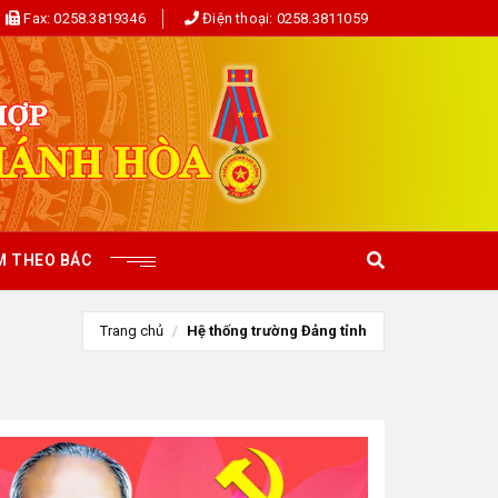
Fax:
0258.3819346
Điện thoại:
0258.3811059
M THEO BÁC
Trang chủ
Hệ thống trường Đảng tỉnh