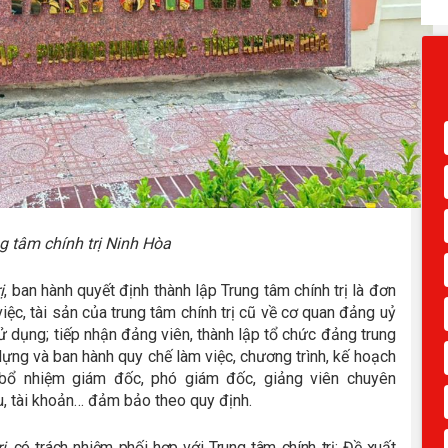
g tâm chính trị Ninh Hòa
ị
, ban hành quyết định thành lập Trung tâm chính trị là đơn
iệc, tài sản của trung tâm chính trị cũ về cơ quan đảng uỷ
sử dụng; tiếp nhận đảng viên, thành lập tổ chức đảng trung
dựng và ban hành quy chế làm việc, chương trình, kế hoạch
h bổ nhiệm giám đốc, phó giám đốc, giảng viên chuyên
ấu, tài khoản… đảm bảo theo quy định.
ị,
có trách nhiệm phối hợp với Trung tâm chính trị: Đề xuất