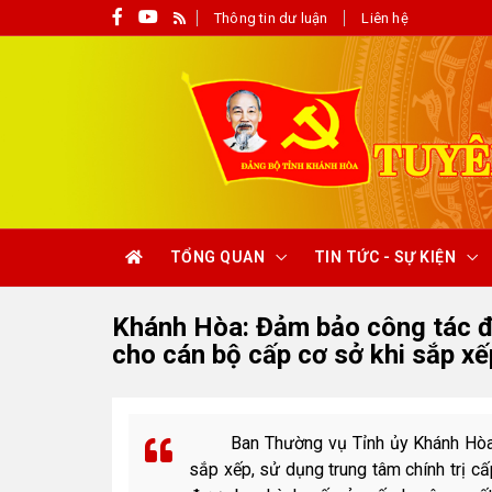
Thông tin dư luận
Liên hệ
TỔNG QUAN
TIN TỨC - SỰ KIỆN
Khánh Hòa: Đảm bảo công tác đào
cho cán bộ cấp cơ sở khi sắp x
Ban Thường vụ Tỉnh ủy Khánh Hò
sắp xếp, sử dụng trung tâm chính trị c