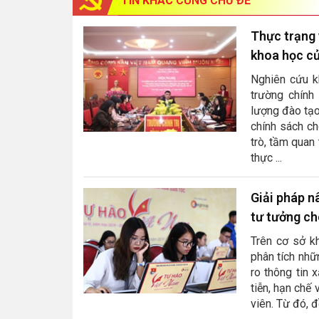
TIN KHÁC
CÙNG CHỦ ĐỀ
Thực trạng 
khoa học củ
Nghiên cứu k
trường chính 
lượng đào tạo
chính sách ch
trò, tầm quan
thực ...
Giải pháp n
tư tưởng ch
Trên cơ sở kh
phân tích nhữ
ro thông tin 
tiễn, hạn chế
viên. Từ đó, 