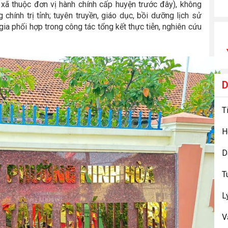
 xã thuộc đơn vị hành chính cấp huyện trước đây), không
chính trị tỉnh; tuyên truyền, giáo dục, bồi dưỡng lịch sử
ia phối hợp trong công tác tổng kết thực tiễn, nghiên cứu
D
T
L
V