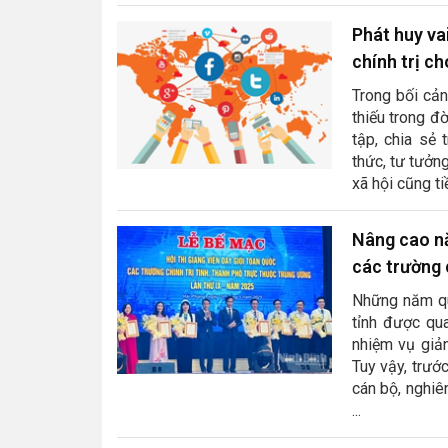
Phát huy va
chính trị ch
Trong bối cản
thiếu trong đ
tập, chia sẻ
thức, tư tưởn
xã hội cũng ti
Nâng cao nă
các trường c
Những năm qua
tỉnh được qu
nhiệm vụ giản
Tuy vậy, trướ
cán bộ, nghiên
...