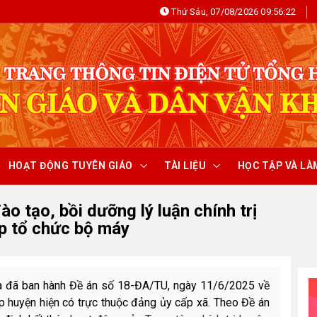
Thứ Sáu, 07/08/2026 09:56:22
HOẠT ĐỘNG TUYÊN GIÁO
TÀI LIỆU
HỌC TẬP VÀ LÀ
 tạo, bồi dưỡng lý luận chính trị
ếp tổ chức bộ máy
a đã ban hành Đề án số 18-ĐA/TU, ngày 11/6/2025 về
ấp huyện hiện có trực thuộc đảng ủy cấp xã.
Theo Đề án